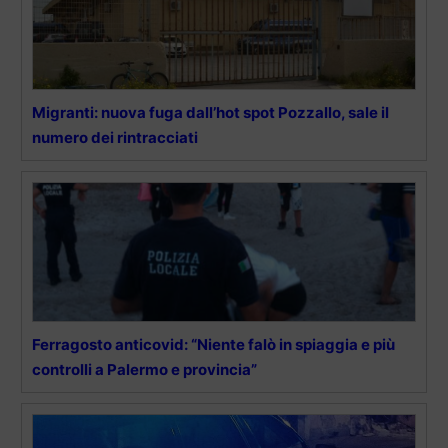
Migranti: nuova fuga dall’hot spot Pozzallo, sale il
numero dei rintracciati
Ferragosto anticovid: “Niente falò in spiaggia e più
controlli a Palermo e provincia”