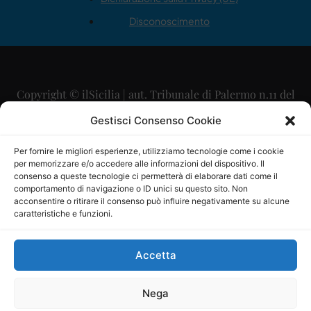
Disconoscimento
Copyright © ilSicilia | aut. Tribunale di Palermo n.11 del
29/09/2015
Gestisci Consenso Cookie
Editore: Mercurio Comunicazione Soc. Coop. A.R.L.
Per fornire le migliori esperienze, utilizziamo tecnologie come i cookie
per memorizzare e/o accedere alle informazioni del dispositivo. Il
Direttore Editoriale: Maurizio Scaglione
consenso a queste tecnologie ci permetterà di elaborare dati come il
comportamento di navigazione o ID unici su questo sito. Non
Direttore Responsabile: Maria Calabrese
acconsentire o ritirare il consenso può influire negativamente su alcune
caratteristiche e funzioni.
p.zza Sant’Oliva, 9 – 90141 – Palermo – 091335557
P.IVA: 06334930820
Accetta
Mercurio Comunicazione Società Cooperativa a r.l. è
iscritta al Registro degli Operatori di Comunicazione al
Nega
numero 26988