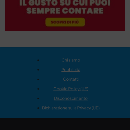
Chi siamo
Pubblicità
Contatti
Cookie Policy (UE)
Disconoscimento
Dichiarazione sulla Privacy (UE)