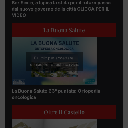
Bar Sicilia, a Ispica la sfida per il futuro passa
dal nuovo governo della città CLICCA PER IL
VIDEO
La Buona Salute
Fai clic per accettare i
cookie per questo servizio
La Buona Salute 63° puntata: Ortopedia
oncologica
Oltre il Castello