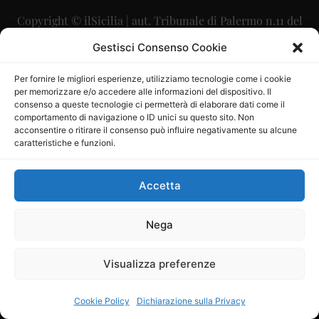
Copyright © ilSicilia | aut. Tribunale di Palermo n.11 del
29/09/2015
Gestisci Consenso Cookie
Editore: Mercurio Comunicazione Soc. Coop. A.R.L.
Per fornire le migliori esperienze, utilizziamo tecnologie come i cookie
per memorizzare e/o accedere alle informazioni del dispositivo. Il
Direttore Editoriale: Maurizio Scaglione
consenso a queste tecnologie ci permetterà di elaborare dati come il
comportamento di navigazione o ID unici su questo sito. Non
Direttore Responsabile: Maria Calabrese
acconsentire o ritirare il consenso può influire negativamente su alcune
caratteristiche e funzioni.
p.zza Sant’Oliva, 9 – 90141 – Palermo – 091335557
P.IVA: 06334930820
Accetta
Mercurio Comunicazione Società Cooperativa a r.l. è
iscritta al Registro degli Operatori di Comunicazione al
Nega
numero 26988
Visualizza preferenze
Sito gestito da
La Digitale srl
–
info@ladigitale.it
Cookie Policy
Dichiarazione sulla Privacy