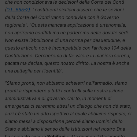
che non condizionava le decisioni della Corte dei Conti
(
D.L. 655-2)
. I costituenti siciliani dissero che le sezioni
della Corte dei Conti vanno condivise con il Governo
regionale”. ”Questa mancata applicazione è un’anomalia,
non apriremo conflitti ma ne parleremo nelle dovute sedi.
Non esiste l’abolizione di una norma per desuetudine, e
questo articolo non è incompatibile con l’articolo 104 della
Costituzione. Cercheremo di far valere in maniera serena,
pacata ma decisa, questo nostro diritto. La nostra è anche
una battaglia per l’identità
”.
”Siamo pronti, non abbiamo scheletri nell’armadio, siamo
pronti a rispondere a tutti i controlli sulla nostra azione
amministrativa e di governo. Certo, in momenti di
emergenza ci saremmo attesi un dialogo che non c’è stato,
anzi c’è stato un atto ispettivo al quale abbiamo risposto, ci
siamo messi a disposizione perché siamo uomini dello
Stato e abbiamo il senso delle istituzioni nel nostro Dna
–
ha spiegato ancora
Schifani
-.
Ma quando il Parlamento