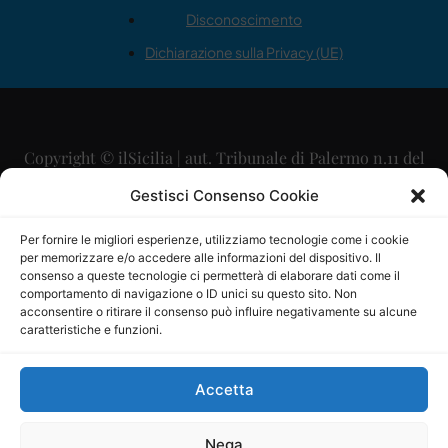
Disconoscimento
Dichiarazione sulla Privacy (UE)
Copyright © ilSicilia | aut. Tribunale di Palermo n.11 del
29/09/2015
Gestisci Consenso Cookie
Editore: Mercurio Comunicazione Soc. Coop. A.R.L.
Per fornire le migliori esperienze, utilizziamo tecnologie come i cookie
per memorizzare e/o accedere alle informazioni del dispositivo. Il
Direttore Editoriale: Maurizio Scaglione
consenso a queste tecnologie ci permetterà di elaborare dati come il
comportamento di navigazione o ID unici su questo sito. Non
Direttore Responsabile: Maria Calabrese
acconsentire o ritirare il consenso può influire negativamente su alcune
caratteristiche e funzioni.
p.zza Sant’Oliva, 9 – 90141 – Palermo – 091335557
P.IVA: 06334930820
Accetta
Mercurio Comunicazione Società Cooperativa a r.l. è
iscritta al Registro degli Operatori di Comunicazione al
Nega