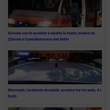
Scivola con lo scooter e sbatte la testa: muore un
22enne a Castellammare del Golfo
Monreale, incidente stradale: scontro tra tre auto, 4 i
feriti