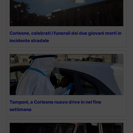
Corleone, celebrati i funerali dei due giovani morti in
incidente stradale
Tamponi, a Corleone nuovo drive in nel fine
settimana