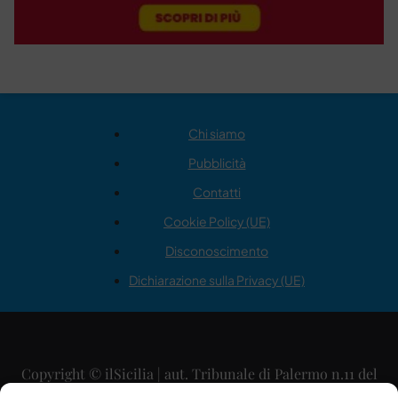
Chi siamo
Pubblicità
Contatti
Cookie Policy (UE)
Disconoscimento
Dichiarazione sulla Privacy (UE)
Copyright © ilSicilia | aut. Tribunale di Palermo n.11 del
29/09/2015