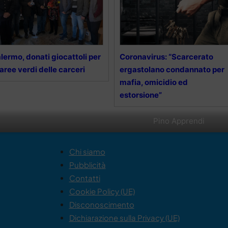
lermo, donati giocattoli per
Coronavirus: “Scarcerato
 aree verdi delle carceri
ergastolano condannato per
mafia, omicidio ed
estorsione”
Pino Apprendi
Chi siamo
Pubblicità
Contatti
Cookie Policy (UE)
Disconoscimento
Dichiarazione sulla Privacy (UE)