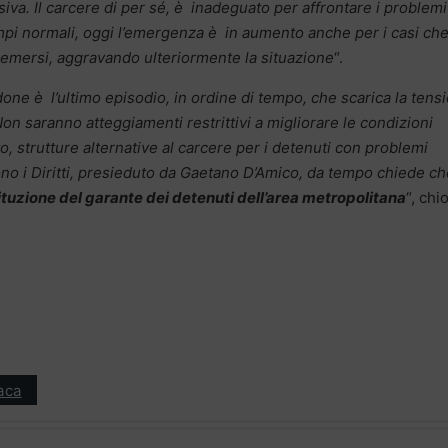
siva. Il carcere di per sé, è inadeguato per affrontare i problemi
empi normali, oggi l’emergenza è in aumento anche per i casi che
o emersi, aggravando ulteriormente la situazione
“.
one è l’ultimo episodio, in ordine di tempo, che scarica la tens
on saranno atteggiamenti restrittivi a migliorare le condizioni
o, strutture alternative al carcere per i detenuti con problemi
tono i Diritti, presieduto da Gaetano D’Amico, da tempo chiede c
tituzione del garante dei detenuti dell’area metropolitana
“, chi
aca