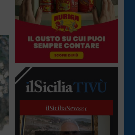
ilSiciliaNews
24