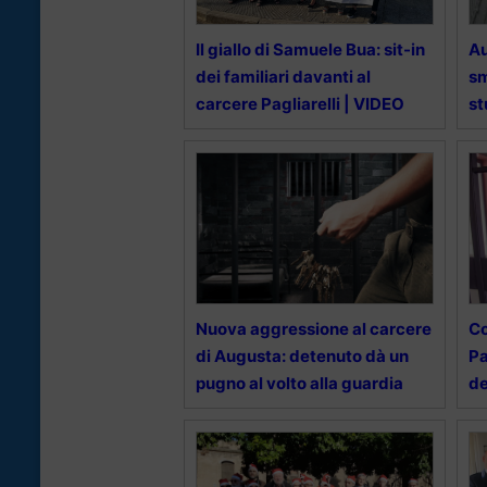
Il giallo di Samuele Bua: sit-in
Au
dei familiari davanti al
sm
carcere Pagliarelli | VIDEO
st
Nuova aggressione al carcere
Co
di Augusta: detenuto dà un
Pa
pugno al volto alla guardia
de