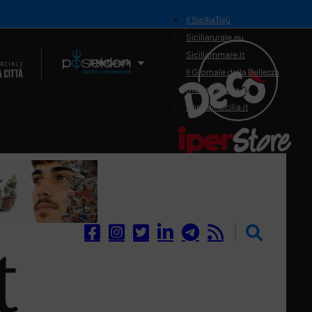
il SiciliaTivù
Siciliarurale.eu
Siciliammare.it
Il Network
Il Giornale della Bellezza
Siciliamedica.it
Sanitainsicilia.it