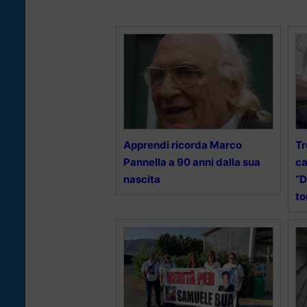
Apprendi ricorda Marco
Tr
Pannella a 90 anni dalla sua
ca
nascita
“D
to