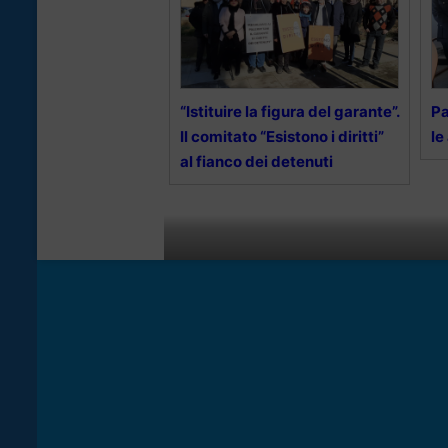
“Istituire la figura del garante”.
Pa
Il comitato “Esistono i diritti”
le
al fianco dei detenuti