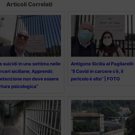
Articoli Correlati
e suicidi in una settima nelle
Antigone Sicilia al Pagliarelli:
rceri siciliane, Apprendi:
“Il Covid in carcere c’è, il
etenzione non deve essere
pericolo è alto” | FOTO
rtura psicologica”