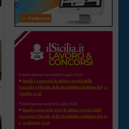
Pubblicazione: mercoledì 8 Luglio 2026
Bandi e concorsi: le ultime novità dalla
o
Gazzetta Ufficiale della Repubblica Italiana del 3 e
7 luglio 2026
Pubblicazione: venerdì 3 Luglio 2026
Bandi e concorsi: ecco le ultime novità dalla
Gazzetta Ufficiale della Repubblica Italiana del 26
e 30 giugno 2026