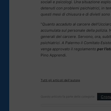
sociali e psicologi. Una situazione esplo
detenuti con problemi psichiatrici, in t
questi mesi di chiusura e di divieti son
“
Quanto accaduto al carcere dell’Ucciard
accumulata sul personale della polizia. N
generali del carcere. Servono, ora, subit
psichiatrici. A Palermo il Comitato Esis
venga approvato il regolamento
per l’is
Pino Apprendi.
Tutti gli articoli dell'autore
Cron
Questo articolo fa parte delle categorie: