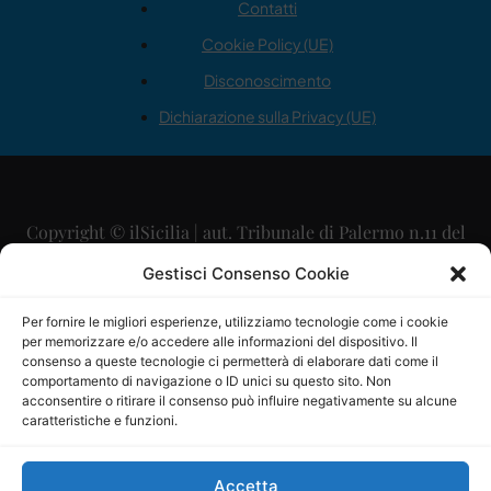
Contatti
Cookie Policy (UE)
Disconoscimento
Dichiarazione sulla Privacy (UE)
Copyright © ilSicilia | aut. Tribunale di Palermo n.11 del
29/09/2015
Gestisci Consenso Cookie
Editore: Mercurio Comunicazione Soc. Coop. A.R.L.
Per fornire le migliori esperienze, utilizziamo tecnologie come i cookie
per memorizzare e/o accedere alle informazioni del dispositivo. Il
Direttore Editoriale: Maurizio Scaglione
consenso a queste tecnologie ci permetterà di elaborare dati come il
comportamento di navigazione o ID unici su questo sito. Non
Direttore Responsabile: Maria Calabrese
acconsentire o ritirare il consenso può influire negativamente su alcune
caratteristiche e funzioni.
p.zza Sant’Oliva, 9 – 90141 – Palermo – 091335557
P.IVA: 06334930820
Accetta