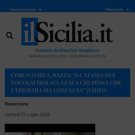
Cronache locali
Il Network
Fondato da Maurizio Scaglione
SABATO 8 AGOSTO 2026 - AGGIORNATO ALLE 19:00
CORONAVIRUS, RAZZA: “A CATANIA DUE
FOCOLAI ISOLATI. GUAI A CHI PENSA CHE
L’EPIDEMIA SIA CONCLUSA” | VIDEO
Redazione
martedì 21 Luglio 2020