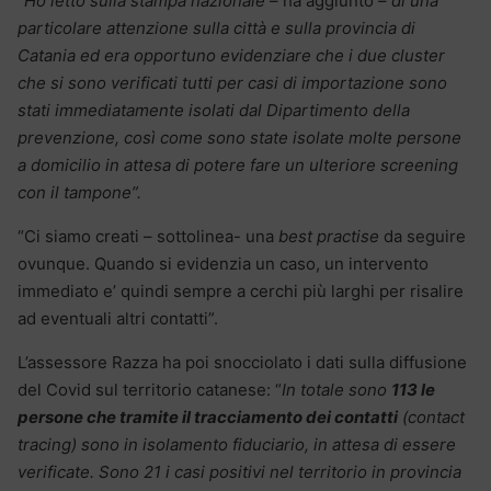
“
Ho letto sulla stampa nazionale
– ha aggiunto –
di una
particolare attenzione sulla città e sulla provincia di
Catania ed era opportuno evidenziare che i due cluster
che si sono verificati tutti per casi di importazione sono
stati immediatamente isolati dal Dipartimento della
prevenzione, così come sono state isolate molte persone
a domicilio in attesa di potere fare un ulteriore screening
con il tampone”.
“Ci siamo creati – sottolinea- una
best practise
da seguire
ovunque. Quando si evidenzia un caso, un intervento
immediato e’ quindi sempre a cerchi più larghi per risalire
ad eventuali altri contatti”.
L’assessore Razza ha poi snocciolato i dati sulla diffusione
del Covid sul territorio catanese: “
In totale sono
113 le
persone che tramite il tracciamento dei contatti
(contact
tracing) sono in isolamento fiduciario, in attesa di essere
verificate. Sono 21 i casi positivi nel territorio in provincia