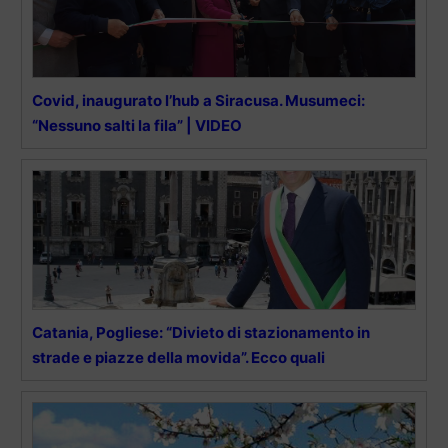
Covid, inaugurato l’hub a Siracusa. Musumeci:
“Nessuno salti la fila” | VIDEO
Catania, Pogliese: “Divieto di stazionamento in
strade e piazze della movida”. Ecco quali