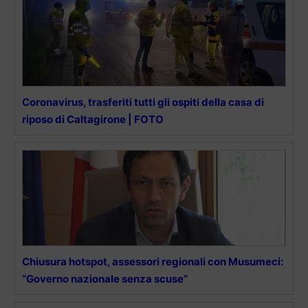
Coronavirus, trasferiti tutti gli ospiti della casa di
riposo di Caltagirone | FOTO
Chiusura hotspot, assessori regionali con Musumeci:
“Governo nazionale senza scuse”