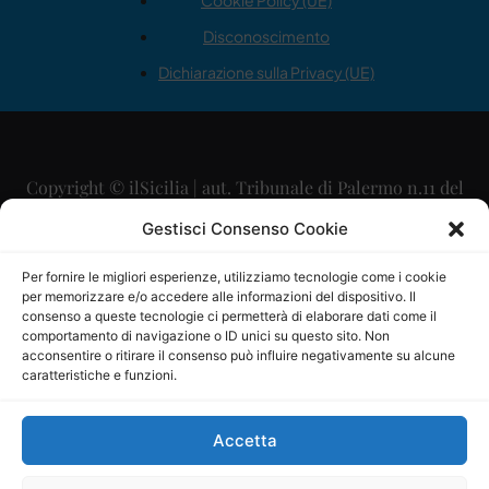
Cookie Policy (UE)
Disconoscimento
Dichiarazione sulla Privacy (UE)
Copyright © ilSicilia | aut. Tribunale di Palermo n.11 del
29/09/2015
Gestisci Consenso Cookie
Editore: Mercurio Comunicazione Soc. Coop. A.R.L.
Per fornire le migliori esperienze, utilizziamo tecnologie come i cookie
per memorizzare e/o accedere alle informazioni del dispositivo. Il
Direttore Editoriale: Maurizio Scaglione
consenso a queste tecnologie ci permetterà di elaborare dati come il
comportamento di navigazione o ID unici su questo sito. Non
Direttore Responsabile: Maria Calabrese
acconsentire o ritirare il consenso può influire negativamente su alcune
caratteristiche e funzioni.
p.zza Sant’Oliva, 9 – 90141 – Palermo – 091335557
P.IVA: 06334930820
Accetta
Mercurio Comunicazione Società Cooperativa a r.l. è