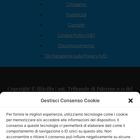
Chi siamo
Pubblicità
Contatti
Cookie Policy (UE)
Disconoscimento
Dichiarazione sulla Privacy (UE)
Copyright © ilSicilia | aut. Tribunale di Palermo n.11 del
29/09/2015
Gestisci Consenso Cookie
Editore: Mercurio Comunicazione Soc. Coop. A.R.L.
Per fornire le migliori esperienze, utilizziamo tecnologie come i cookie
per memorizzare e/o accedere alle informazioni del dispositivo. Il
Direttore Editoriale: Maurizio Scaglione
consenso a queste tecnologie ci permetterà di elaborare dati come il
comportamento di navigazione o ID unici su questo sito. Non
Direttore Responsabile: Maria Calabrese
acconsentire o ritirare il consenso può influire negativamente su alcune