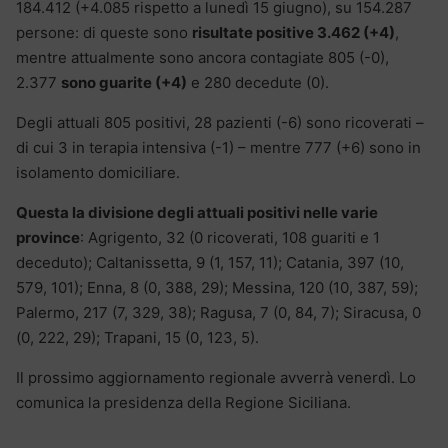
184.412 (+4.085 rispetto a lunedì 15 giugno), su 154.287
persone: di queste sono
risultate positive 3.462 (+4)
,
mentre attualmente sono ancora contagiate 805 (-0),
2.377
sono guarite (+4)
e 280 decedute (0).
Degli attuali 805 positivi, 28 pazienti (-6) sono ricoverati –
di cui 3 in terapia intensiva (-1) – mentre 777 (+6) sono in
isolamento domiciliare.
Questa la divisione degli attuali positivi nelle varie
province
: Agrigento, 32 (0 ricoverati, 108 guariti e 1
deceduto); Caltanissetta, 9 (1, 157, 11); Catania, 397 (10,
579, 101); Enna, 8 (0, 388, 29); Messina, 120 (10, 387, 59);
Palermo, 217 (7, 329, 38); Ragusa, 7 (0, 84, 7); Siracusa, 0
(0, 222, 29); Trapani, 15 (0, 123, 5).
Il prossimo aggiornamento regionale avverrà venerdì. Lo
comunica la presidenza della Regione Siciliana.