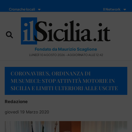
Cronache locali
Il Network
Fondato da Maurizio Scaglione
LUNEDÌ 10 AGOSTO 2026 - AGGIORNATO ALLE 12:42
CORONAVIRUS, ORDINANZA DI
MUSUMECI: STOP ATTIVITÀ MOTORIE IN
SICILIA E LIMITI ULTERIORI ALLE USCITE
Redazione
giovedì 19 Marzo 2020