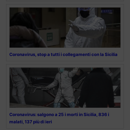
Coronavirus, stop a tutti i collegamenti con la Sicilia
Coronavirus: salgono a 25 i morti in Sicilia, 836 i
malati, 137 più di ieri