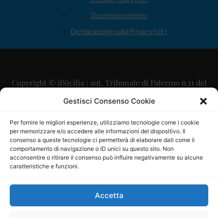
Disconoscimento
Dichiarazione sulla Privacy (UE)
Copyright © ilSicilia | aut. Tribunale di Palermo n.11 del
29/09/2015
Gestisci Consenso Cookie
Editore: Mercurio Comunicazione Soc. Coop. A.R.L.
Per fornire le migliori esperienze, utilizziamo tecnologie come i cookie
per memorizzare e/o accedere alle informazioni del dispositivo. Il
Direttore Editoriale: Maurizio Scaglione
consenso a queste tecnologie ci permetterà di elaborare dati come il
comportamento di navigazione o ID unici su questo sito. Non
Direttore Responsabile: Maria Calabrese
acconsentire o ritirare il consenso può influire negativamente su alcune
caratteristiche e funzioni.
p.zza Sant’Oliva, 9 – 90141 – Palermo – 091335557
P.IVA: 06334930820
Accetta
Mercurio Comunicazione Società Cooperativa a r.l. è