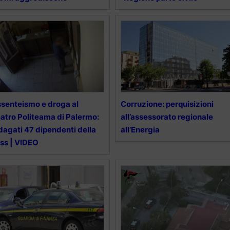
senteismo e droga al
Corruzione: perquisizioni
atro Politeama di Palermo:
all’assessorato regionale
dagati 47 dipendenti della
all’Energia
ss | VIDEO