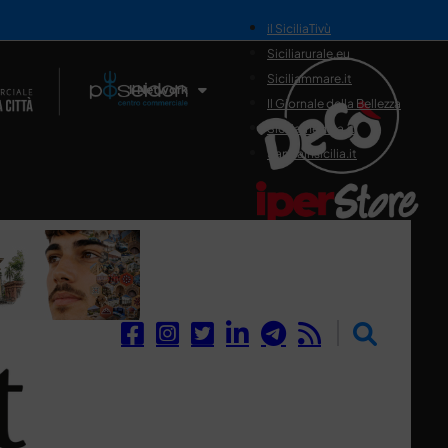
il SiciliaTivù
Siciliarurale.eu
Siciliammare.it
Il Network
Il Giornale della Bellezza
Siciliamedica.it
Sanitainsicilia.it