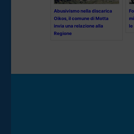
Abusivismo nella discarica
Fo
Oikos, il comune di Motta
mi
invia una relazione alla
le
Regione