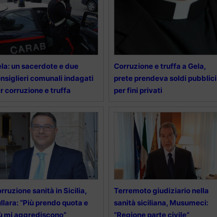
la: un sacerdote e due
Corruzione e truffa a Gela,
nsiglieri comunali indagati
prete prendeva soldi pubblici
r corruzione e truffa
per fini privati
rruzione sanità in Sicilia,
Terremoto giudiziario nella
llara: “Più prendo quota e
sanità siciliana, Musumeci:
ù mi aggrediscono”
“Regione parte civile”