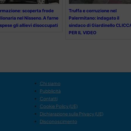
rmazione: scoperta frode
Truffa e corruzione nel
lionaria nel Nisseno. A farne
Palermitano: indagato il
 spese gli allievi disoccupati
sindaco di Giardinello CLICC
PER IL VIDEO
Chi siamo
Pubblicità
Contatti
Cookie Policy (UE)
Dichiarazione sulla Privacy (UE)
Disconoscimento