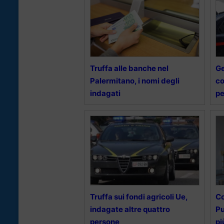
Truffa alle banche nel
Ge
Palermitano, i nomi degli
co
indagati
pe
Truffa sui fondi agricoli Ue,
Co
indagate altre quattro
Pu
persone
pi