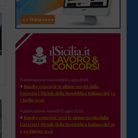
Pubblicazione: mercoledì 8 Luglio 2026
Bandi e concorsi: le ultime novità dalla
Gazzetta Ufficiale della Repubblica Italiana del 3 e
7 luglio 2026
Pubblicazione: venerdì 3 Luglio 2026
Bandi e concorsi: ecco le ultime novità dalla
Gazzetta Ufficiale della Repubblica Italiana del 26
e 30 giugno 2026