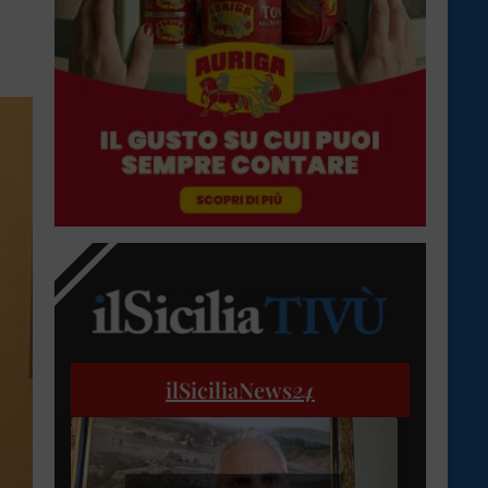
ilSiciliaNews
24