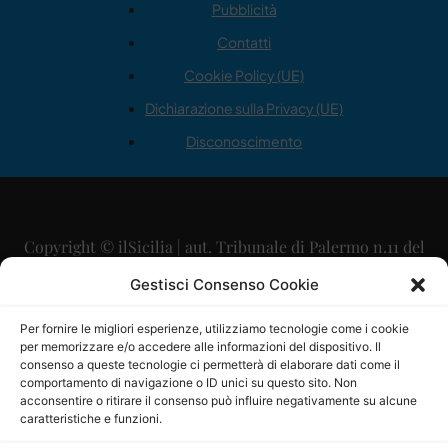
Pubblicità
Contatti
Cookie Policy (UE)
Dichiarazione sulla Privacy (UE)
Disconoscimento
Copyright © ilSicilia | aut. Tribunale di Palermo n.11 del
29/09/2015
Gestisci Consenso Cookie
Editore: Mercurio Comunicazione Soc. Coop. A.R.L.
Per fornire le migliori esperienze, utilizziamo tecnologie come i cookie
per memorizzare e/o accedere alle informazioni del dispositivo. Il
Direttore Editoriale: Maurizio Scaglione
consenso a queste tecnologie ci permetterà di elaborare dati come il
comportamento di navigazione o ID unici su questo sito. Non
Direttore Responsabile: Maria Calabrese
acconsentire o ritirare il consenso può influire negativamente su alcune
caratteristiche e funzioni.
p.zza Sant’Oliva, 9 – 90141 – Palermo – 091335557