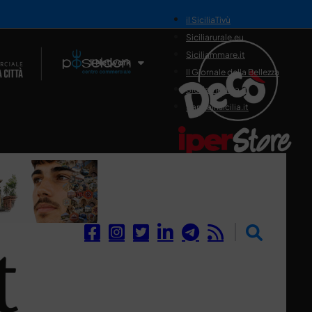
il SiciliaTivù
Siciliarurale.eu
Siciliammare.it
Il Network
Il Giornale della Bellezza
Siciliamedica.it
Sanitainsicilia.it