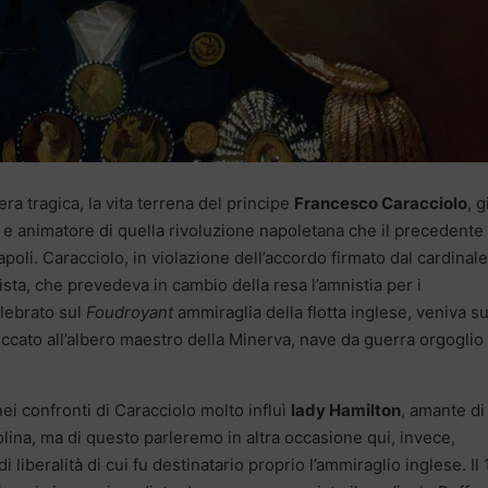
ra tragica, la vita terrena del principe
Francesco Caracciolo
, g
 e animatore di quella rivoluzione napoletana che il precedente
oli. Caracciolo, in violazione dell’accordo firmato dal cardinale
dista, che prevedeva in cambio della resa l’amnistia per i
elebrato sul
Foudroyant
ammiraglia della flotta inglese, veniva s
iccato all’albero maestro della Minerva, nave da guerra orgoglio
ei confronti di Caracciolo molto influì
lady Hamilton
, amante di
olina, ma di questo parleremo in altra occasione qui, invece,
 liberalità di cui fu destinatario proprio l’ammiraglio inglese. Il 