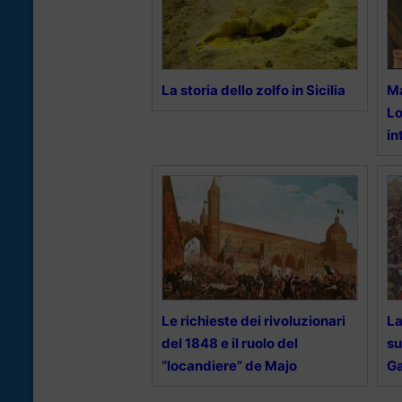
La storia dello zolfo in Sicilia
Ma
Lo
in
Le richieste dei rivoluzionari
La
del 1848 e il ruolo del
su
“locandiere” de Majo
Ga