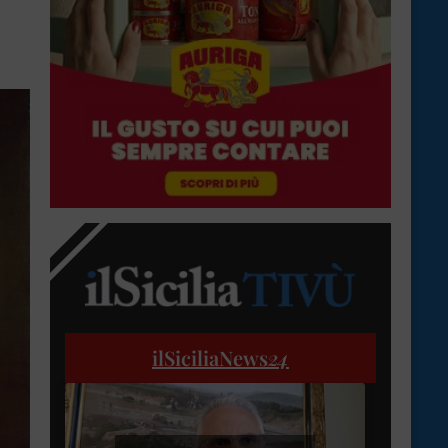
ilSiciliaNews
24