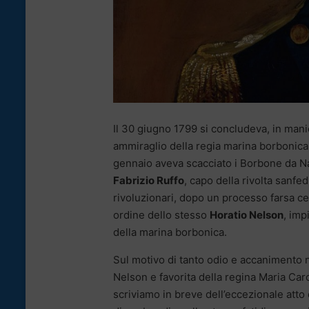
Il 30 giugno 1799 si concludeva, in manie
ammiraglio della regia marina borbonica
gennaio aveva scacciato i Borbone da Nap
Fabrizio Ruffo
, capo della rivolta sanfe
rivoluzionari, dopo un processo farsa c
ordine dello stesso
Horatio Nelson
, imp
della marina borbonica.
Sul motivo di tanto odio e accanimento n
Nelson e favorita della regina Maria Car
scriviamo in breve dell’eccezionale atto di