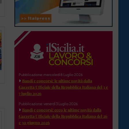
Pubblicazione: mercoledì 8 Luglio 2026
Bandi e concorsi: le ultime novità dalla
Gazzetta Ufficiale della Repubblica Italiana del 3 e
7 luglio 2026
Pubblicazione: venerdì 3 Luglio 2026
Bandi e concorsi: ecco le ultime novità dalla
Gazzetta Ufficiale della Repubblica Italiana del 26
e 30 giugno 2026