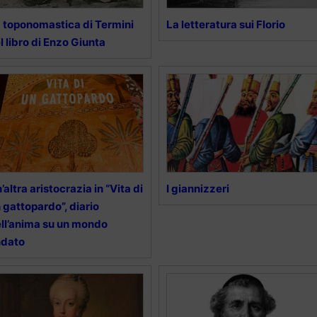
 toponomastica di Termini
La letteratura sui Florio
l libro di Enzo Giunta
’altra aristocrazia in “Vita di
I giannizzeri
 gattopardo”, diario
ll’anima su un mondo
ndato