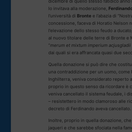
dicembre di quello stesso fatidico anno i
lo invitava alla moderazione,
Ferdinando
l’università di
Bronte
e l’abazia di “Nostr
concessione, faceva di Horatio Nelson non
l’elevazione dello stesso feudo a ducato
al nuovo titolare delle terre di Bronte e
“
merum et mixtum imperium acjusgladii 
dai quali si era affrancata quasi due seco
Quella donazione si può dire che costituì
una contraddizione per un uomo, come N
Inghilterra, veniva considerato reperto 
proprio in questo senso da ricordare è 
veniva cancellato il sistema feudale, i d
– resistettero in modo clamoroso alle rich
decreto di Ferdinando aveva cancellato.
Inoltre, proprio in quella donazione, ch
jaqueri e che sarebbe sfociata nella fam