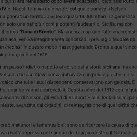
n cui si era reinsediato dopo avere scacciato il cardinale Ruffo
 IV
di Napoli firmava un decreto col quale donava a Nelson
a Signora”: un territorio esteso quasi 14.000 ettari. La generosa
 solo uno dei più ricchi e potenti feudatari di Sicilia, ma con
, il primo
“Duca di Bronte”
. Ma ancora, con quell’atto anacronisti
 Maniace, veniva integralmente concesso il privilegio feudale del
in incolas
” in questo modo riassoggettando Bronte a quei vincol
li prima, cioè nel 1618.
 un passo indietro rispetto al corso della storia siciliana ma an
elson, che accettava senza imbarazzo un privilegio che, nella 
arcaico che lui e i suoi discendenti conservarono con gelosia. E
che, quando venne approvata la Costituzione del 1812 con la qua
iscendenti di Nelson, gli Hood di Bridport – miei lontanissimi par
ieste, avanzate dai cittadini, di reintegrazione di quei diritti che
e creò malumori e lamentazioni, sono da ricercare le cause di qu
osa rivolta repressa nel sangue dal braccio destro di Garibaldi, 