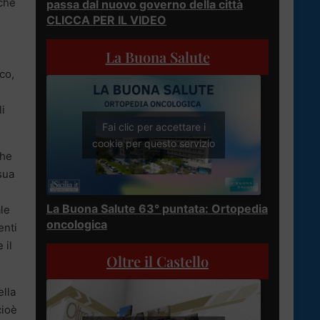
 che
passa dal nuovo governo della città
CLICCA PER IL VIDEO
La Buona Salute
co,
i
Fai clic per accettare i
cookie per questo servizio
che
sua
La Buona Salute 63° puntata: Ortopedia
le
oncologica
enti
 il
Oltre il Castello
ella
cioè