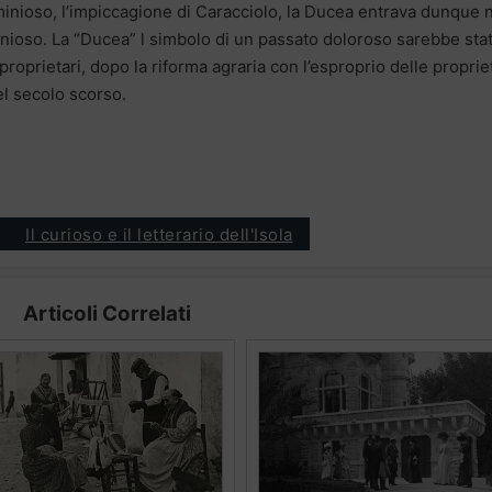
minioso, l’impiccagione di Caracciolo, la Ducea entrava dunque 
inioso. La “Ducea” l simbolo di un passato doloroso sarebbe sta
proprietari, dopo la riforma agraria con l’esproprio delle proprie
el secolo scorso.
Il curioso e il letterario dell'Isola
Articoli Correlati