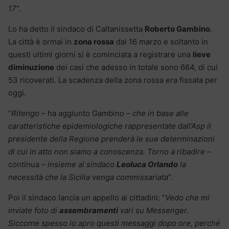
17
“.
Lo ha detto il sindaco di Caltanissetta
Roberto Gambino
.
La città è ormai in
zona rossa
dal 16 marzo e soltanto in
questi ultimi giorni si è cominciata a registrare una
lieve
diminuzione
dei casi che adesso in totale sono 664, di cui
53 ricoverati. La scadenza della zona rossa era fissata per
oggi.
“
Ritengo
– ha aggiunto Gambino –
che in base alle
caratteristiche epidemiologiche rappresentate dall’Asp il
presidente della Regione prenderà le sue determinazioni
di cui in atto non siamo a conoscenza. Torno a ribadire
–
continua –
insieme al sindaco
Leoluca Orlando
la
necessità che la Sicilia venga commissariata
“.
Poi il sindaco lancia un appello ai cittadini: “
Vedo che mi
inviate foto di
assembramenti
vari su Messenger.
Siccome spesso io apro questi messaggi dopo ore, perché