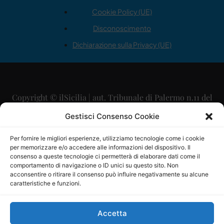
Cookie Policy (UE)
Disconoscimento
Dichiarazione sulla Privacy (UE)
Copyright © ilSicilia | aut. Tribunale di Palermo n.11 del
29/09/2015
Gestisci Consenso Cookie
Editore: Mercurio Comunicazione Soc. Coop. A.R.L.
Per fornire le migliori esperienze, utilizziamo tecnologie come i cookie
per memorizzare e/o accedere alle informazioni del dispositivo. Il
Direttore Editoriale: Maurizio Scaglione
consenso a queste tecnologie ci permetterà di elaborare dati come il
comportamento di navigazione o ID unici su questo sito. Non
Direttore Responsabile: Maria Calabrese
acconsentire o ritirare il consenso può influire negativamente su alcune
caratteristiche e funzioni.
p.zza Sant’Oliva, 9 – 90141 – Palermo – 091335557
P.IVA: 06334930820
Accetta
Mercurio Comunicazione Società Cooperativa a r.l. è