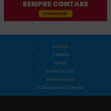
Chi siamo
Pubblicità
Contatti
Cookie Policy (UE)
Disconoscimento
Dichiarazione sulla Privacy (UE)