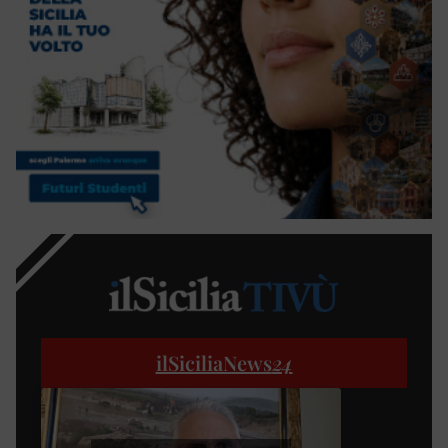
ilSiciliaNews
24