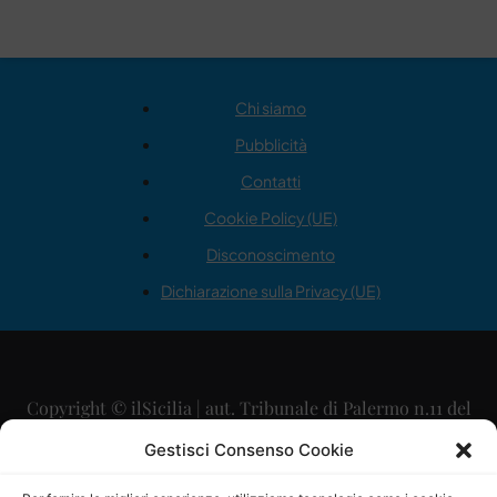
Chi siamo
Pubblicità
Contatti
Cookie Policy (UE)
Disconoscimento
Dichiarazione sulla Privacy (UE)
Copyright © ilSicilia | aut. Tribunale di Palermo n.11 del
29/09/2015
Gestisci Consenso Cookie
Editore: Mercurio Comunicazione Soc. Coop. A.R.L.