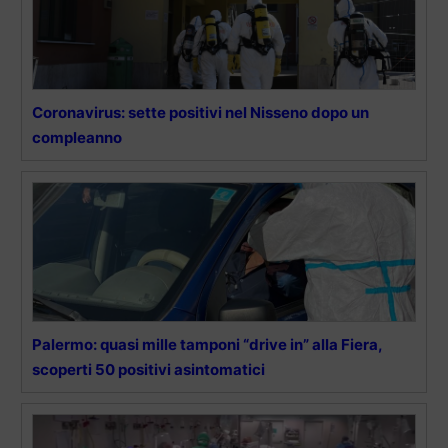
Coronavirus: sette positivi nel Nisseno dopo un
compleanno
Palermo: quasi mille tamponi “drive in” alla Fiera,
scoperti 50 positivi asintomatici