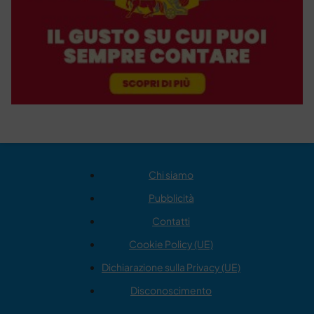
Chi siamo
Pubblicità
Contatti
Cookie Policy (UE)
Dichiarazione sulla Privacy (UE)
Disconoscimento