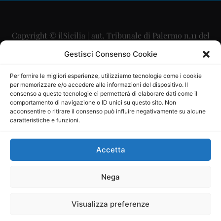
Copyright © ilSicilia | aut. Tribunale di Palermo n.11 del
29/09/2015
Gestisci Consenso Cookie
Editore: Mercurio Comunicazione Soc. Coop. A.R.L.
Per fornire le migliori esperienze, utilizziamo tecnologie come i cookie
per memorizzare e/o accedere alle informazioni del dispositivo. Il
Direttore Editoriale: Maurizio Scaglione
consenso a queste tecnologie ci permetterà di elaborare dati come il
comportamento di navigazione o ID unici su questo sito. Non
Direttore Responsabile: Maria Calabrese
acconsentire o ritirare il consenso può influire negativamente su alcune
caratteristiche e funzioni.
p.zza Sant’Oliva, 9 – 90141 – Palermo – 091335557
P.IVA: 06334930820
Accetta
Mercurio Comunicazione Società Cooperativa a r.l. è
iscritta al Registro degli Operatori di Comunicazione al
Nega
numero 26988
Visualizza preferenze
Sito gestito da
La Digitale srl
–
info@ladigitale.it