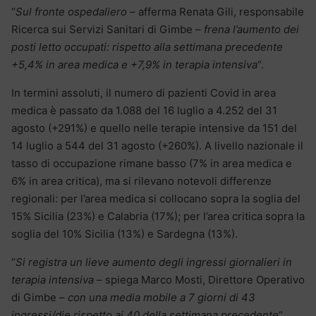
“
Sul fronte ospedaliero
– afferma Renata Gili, responsabile
Ricerca sui Servizi Sanitari di Gimbe –
frena l’aumento dei
posti letto occupati: rispetto alla settimana precedente
+5,4% in area medica e +7,9% in terapia intensiva
“.
In termini assoluti, il numero di pazienti Covid in area
medica è passato da 1.088 del 16 luglio a 4.252 del 31
agosto (+291%) e quello nelle terapie intensive da 151 del
14 luglio a 544 del 31 agosto (+260%). A livello nazionale il
tasso di occupazione rimane basso (7% in area medica e
6% in area critica), ma si rilevano notevoli differenze
regionali: per l’area medica si collocano sopra la soglia del
15% Sicilia (23%) e Calabria (17%); per l’area critica sopra la
soglia del 10% Sicilia (13%) e Sardegna (13%).
“
Si registra un lieve aumento degli ingressi giornalieri in
terapia intensiva –
spiega Marco Mosti, Direttore Operativo
di Gimbe
– con una media mobile a 7 giorni di 43
ingressi/die rispetto ai 40 della settimana precedente
“.