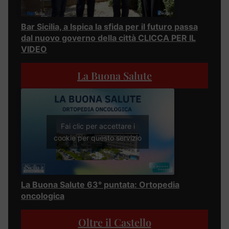
Bar Sicilia, a Ispica la sfida per il futuro passa
dal nuovo governo della città CLICCA PER IL
VIDEO
La Buona Salute
Fai clic per accettare i
cookie per questo servizio
La Buona Salute 63° puntata: Ortopedia
oncologica
Oltre il Castello