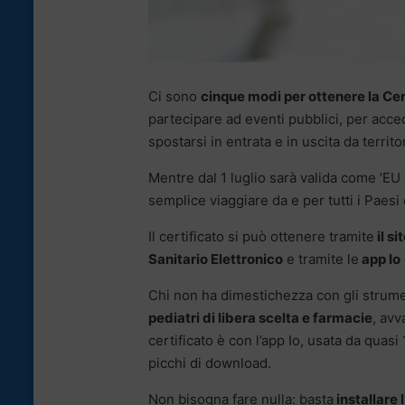
Ci sono
cinque modi per ottenere la Ce
partecipare ad eventi pubblici, per acced
spostarsi in entrata e in uscita da territo
Mentre dal 1 luglio sarà valida come ‘EU 
semplice viaggiare da e per tutti i Paes
Il certificato si può ottenere tramite
il s
Sanitario Elettronico
e tramite le
app Io
Chi non ha dimestichezza con gli strumen
pediatri di libera scelta e farmacie
, avv
certificato è con l’app Io, usata da quasi 
picchi di download.
Non bisogna fare nulla: basta
installare l