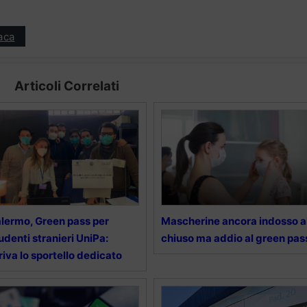
aca
Articoli Correlati
lermo, Green pass per
Mascherine ancora indosso a
udenti stranieri UniPa:
chiuso ma addio al green pas
riva lo sportello dedicato