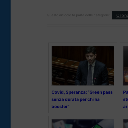
Cron
Questo articolo fa parte delle categorie:
Covid, Speranza: “Green pass
Pa
senza durata per chi ha
st
booster”
ar