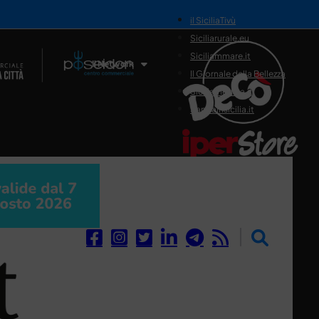
il SiciliaTivù
Siciliarurale.eu
Siciliammare.it
Il Network
Il Giornale della Bellezza
Siciliamedica.it
Sanitainsicilia.it