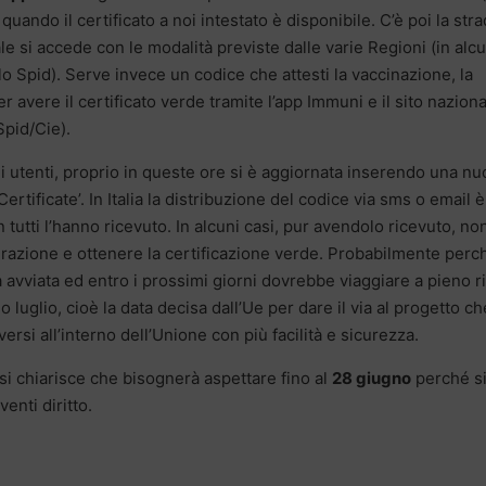
quando il certificato a noi intestato è disponibile. C’è poi la str
ale si accede con le modalità previste dalle varie Regioni (in alc
o Spid). Serve invece un codice che attesti la vaccinazione, la
r avere il certificato verde tramite l’app Immuni e il sito nazion
Spid/Cie).
 di utenti, proprio in queste ore si è aggiornata inserendo una n
rtificate’. In Italia la distribuzione del codice via sms o email è
tutti l’hanno ricevuto. In alcuni casi, pur avendolo ricevuto, no
erazione e ottenere la certificazione verde. Probabilmente perch
avviata ed entro i prossimi giorni dovrebbe viaggiare a pieno r
 luglio, cioè la data decisa dall’Ue per dare il via al progetto ch
ersi all’interno dell’Unione con più facilità e sicurezza.
s si chiarisce che bisognerà aspettare fino al
28 giugno
perché s
venti diritto.