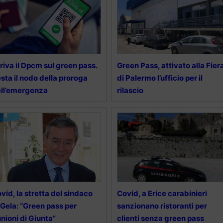
riva il Dpcm sul green pass.
Green Pass, attivato alla Fier
sta il nodo della proroga
di Palermo l’ufficio per il
ll’emergenza
rilascio
vid, la stretta del sindaco
Covid, a Erice carabinieri
 Gela: “Green pass per
sanzionano ristoranti per
unioni di Giunta”
clienti senza green pass