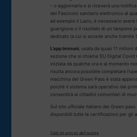
– o aggiornarla e si riceverà una notifica 
del Fascicolo sanitario elettronico al qu
ad esempio il Lazio, è necessario avere l
guarigione o il risultato di un tampone pe
dedicato (a cui si accede anche tramite 
L’app Immuni
, usata da quasi 11 milioni
sezione che si chiama ‘EU Digital Covid Ce
iniziata da qualche ora e al momento non 
risulta ancora possibile completare l’op
macchina del Green Pass è stata appena 
poichè il sistema sarà operativo dal primo
consentirà ai cittadini comunitari di muov
Sul sito ufficiale italiano del Green pas
disponibili tutte le certificazioni per gli a
Tutti gli articoli dell'autore