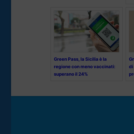
Green Pass, la Sicilia è la
Gr
regione con meno vaccinati:
di
superano il 24%
pr