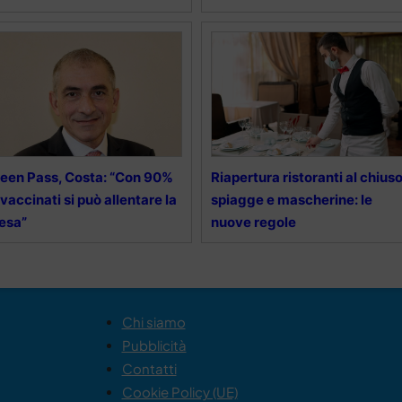
een Pass, Costa: “Con 90%
Riapertura ristoranti al chiuso
 vaccinati si può allentare la
spiagge e mascherine: le
esa”
nuove regole
Chi siamo
Pubblicità
Contatti
Cookie Policy (UE)