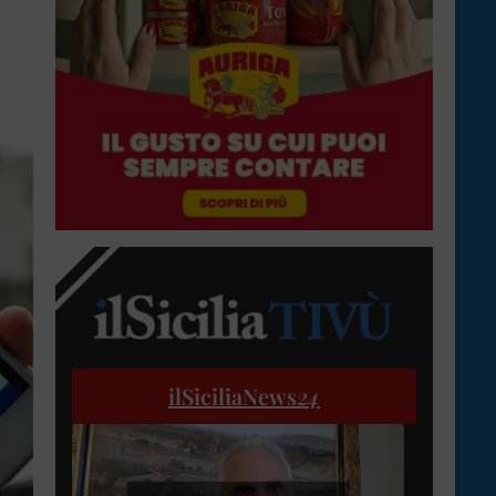
ilSiciliaNews
24