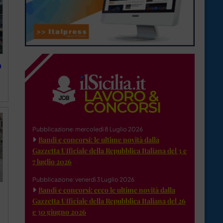
a
Pubblicazione: mercoledì 8 Luglio 2026
Bandi e concorsi: le ultime novità dalla
Gazzetta Ufficiale della Repubblica Italiana del 3 e
7 luglio 2026
Pubblicazione: venerdì 3 Luglio 2026
Bandi e concorsi: ecco le ultime novità dalla
Gazzetta Ufficiale della Repubblica Italiana del 26
e 30 giugno 2026