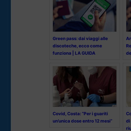
Green pass: dai viaggi alle
Ar
discoteche, ecco come
Re
funziona | LA GUIDA
de
Covid, Costa: “Per i guariti
Co
un’unica dose entro 12 mesi”
di
ri