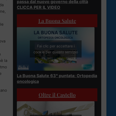
passa dal nuovo governo della città
ada
CLICCA PER IL VIDEO
une,
La Buona Salute
ale
uova
Fai clic per accettare i
cookie per questo servizio
n
è la
itmo
e
La Buona Salute 63° puntata: Ortopedia
oncologica
iano
Oltre il Castello