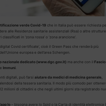
rtificazione verde Covid-19
che in Italia può essere richiesta p
ere alle Residenze sanitarie assistenziali (Rsa) o altre strutture
ri classificati in ‘zona rossa’ o ‘zona arancione’.
digital Covid certificate’, cioè il Green Pass che renderà più
i dell’Unione europea e dell’area Schengen.
ito nazionale dedicato (www.dgc.gov.it)
ma anche con il
Fascic
e
Immuni
.
ti digitali, può farsi
aiutare da medici di medicina generale,
alendosi della tessera sanitaria. Il modo più comodo per ottenere
12 milioni di cittadini e che negli ultimi giorni sta registrando nu
’app Io
– bisogna avere lo Spid o la Carta di identità elettronica 