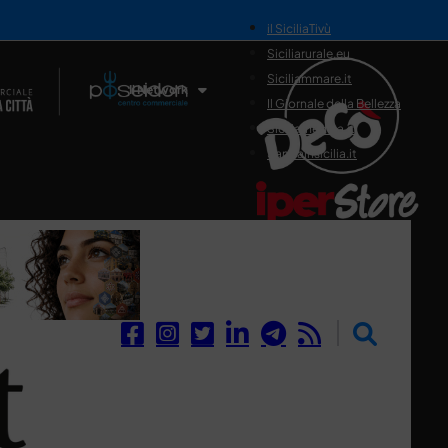
il SiciliaTivù
Siciliarurale.eu
Siciliammare.it
Il Network
Il Giornale della Bellezza
Siciliamedica.it
Sanitainsicilia.it