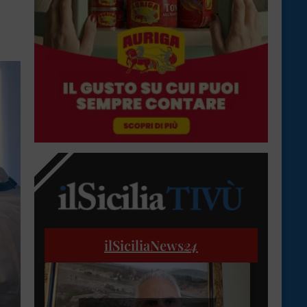
ilSiciliaNews
24