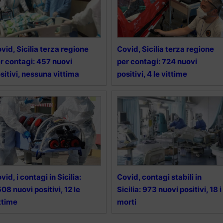
vid, Sicilia terza regione
Covid, Sicilia terza regione
r contagi: 457 nuovi
per contagi: 724 nuovi
sitivi, nessuna vittima
positivi, 4 le vittime
vid, i contagi in Sicilia:
Covid, contagi stabili in
508 nuovi positivi, 12 le
Sicilia: 973 nuovi positivi, 18 i
ttime
morti