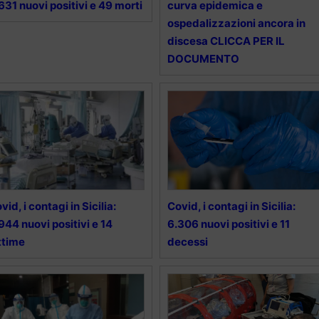
631 nuovi positivi e 49 morti
curva epidemica e
ospedalizzazioni ancora in
discesa CLICCA PER IL
DOCUMENTO
vid, i contagi in Sicilia:
Covid, i contagi in Sicilia:
944 nuovi positivi e 14
6.306 nuovi positivi e 11
ttime
decessi