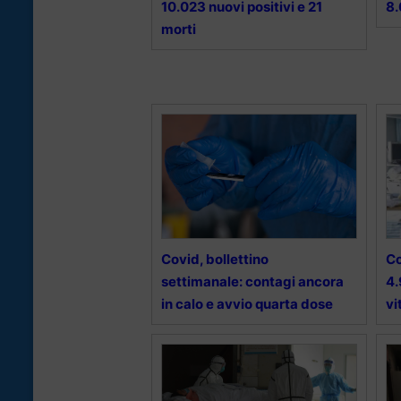
10.023 nuovi positivi e 21
8.
morti
Covid, bollettino
Co
settimanale: contagi ancora
4.
in calo e avvio quarta dose
vi