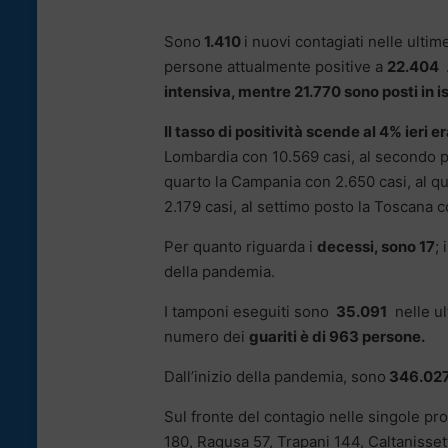
Sono
1.410
i nuovi contagiati nelle ultime
persone attualmente positive a
22.404
intensiva, mentre 21.770 sono posti in 
Il tasso di positività scende al 4% ieri e
Lombardia con 10.569 casi, al secondo po
quarto la Campania con 2.650 casi, al qu
2.179 casi, al settimo posto la Toscana c
Per quanto riguarda i
decessi, sono 17
;
della pandemia.
I tamponi eseguiti sono
35.091
nelle ult
numero dei
guariti è di 963 persone.
Dall’inizio della pandemia, sono
346.02
Sul fronte del contagio nelle singole p
180, Ragusa 57, Trapani 144, Caltanisset