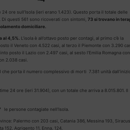
 24 ore sull’Isola (ieri erano 1.423). Questo porta il totale delle
. Di questi 561 sono ricoverati con sintomi,
73 si trovano in tera
isolamento domiciliare.
ra al 4,5%.
L’isola è all’ottavo posto per contagi, al primo c’è la
sto il Veneto con 4.522 casi, al terzo il Piemonte con 3.290 cas
into posto il Lazio con 2.497 casi, al sesto l’Emilia Romagna con
on 2.038 casi.
 il che porta il numero complessivo di morti 7.381 unità dall’inizi
ime 24 ore (ieri 31.904), con un totale che arriva a 8.015.801. Il
7
le persone contagiate nell’Isola.
rovince: Palermo con 203 casi, Catania 386, Messina 193, Siracu
ta 152, Agrigento 11, Enna, 124.