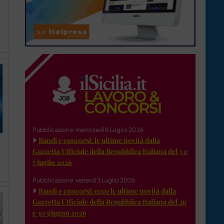
Pubblicazione: mercoledì 8 Luglio 2026
Bandi e concorsi: le ultime novità dalla
Gazzetta Ufficiale della Repubblica Italiana del 3 e
7 luglio 2026
Pubblicazione: venerdì 3 Luglio 2026
Bandi e concorsi: ecco le ultime novità dalla
Gazzetta Ufficiale della Repubblica Italiana del 26
e 30 giugno 2026