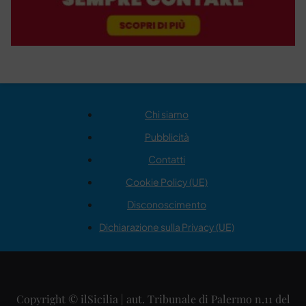
Chi siamo
Pubblicità
Contatti
Cookie Policy (UE)
Disconoscimento
Dichiarazione sulla Privacy (UE)
Copyright © ilSicilia | aut. Tribunale di Palermo n.11 del