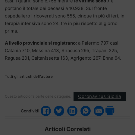
casi. I guariti sono 6.755 mentre
le vittime sono 7
e
portano il totale dei decessi a 10.938. Sul fronte
ospedaliero i ricoverati sono 555, cinque in più di ieri, in
terapia intensiva sono 24, tre in più rispetto al giorno
prima.
A livello provinciale si registrano:
a Palermo 797 casi,
Catania 710, Messina 413, Siracusa 295, Trapani 225,
Ragusa 201, Caltanissetta 163, Agrigento 267, Enna 64.
Tutti gli articoli dell'autore
Coronavirus Sicilia
Questo articolo fa parte delle categorie:
Condividi
Articoli Correlati