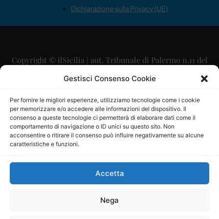
Dichiarazione sulla Privacy (UE)
Copyright © ilSicilia | aut. Tribunale di Palermo n.11 del
29/09/2015
Gestisci Consenso Cookie
Editore: Mercurio Comunicazione Soc. Coop. A.R.L.
Per fornire le migliori esperienze, utilizziamo tecnologie come i cookie
per memorizzare e/o accedere alle informazioni del dispositivo. Il
Direttore Editoriale: Maurizio Scaglione
consenso a queste tecnologie ci permetterà di elaborare dati come il
comportamento di navigazione o ID unici su questo sito. Non
Direttore Responsabile: Maria Calabrese
acconsentire o ritirare il consenso può influire negativamente su alcune
caratteristiche e funzioni.
p.zza Sant’Oliva, 9 – 90141 – Palermo – 091335557
P.IVA: 06334930820
Accetta
Mercurio Comunicazione Società Cooperativa a r.l. è
iscritta al Registro degli Operatori di Comunicazione al
Nega
numero 26988