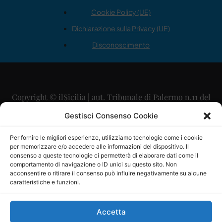
Cookie Policy (UE)
Dichiarazione sulla Privacy (UE)
Disconoscimento
Copyright © ilSicilia | aut. Tribunale di Palermo n.11 del
29/09/2015
Gestisci Consenso Cookie
Editore: Mercurio Comunicazione Soc. Coop. A.R.L.
Per fornire le migliori esperienze, utilizziamo tecnologie come i cookie
per memorizzare e/o accedere alle informazioni del dispositivo. Il
Direttore Editoriale: Maurizio Scaglione
consenso a queste tecnologie ci permetterà di elaborare dati come il
comportamento di navigazione o ID unici su questo sito. Non
Direttore Responsabile: Maria Calabrese
acconsentire o ritirare il consenso può influire negativamente su alcune
caratteristiche e funzioni.
p.zza Sant’Oliva, 9 – 90141 – Palermo – 091335557
P.IVA: 06334930820
Accetta