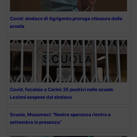
Covid: sindaco di Agrigento proroga chiusura della
scuola
Covid, focolaio a Carini: 25 positivi nelle scuole.
Lezioni sospese dal sindaco
Scuola, Musumeci: “Nostra speranza rientro a
settembre in presenza”