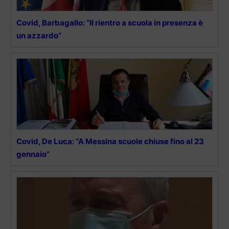
Covid, Barbagallo: “Il rientro a scuola in presenza è
un azzardo”
Covid, De Luca: “A Messina scuole chiuse fino al 23
gennaio”