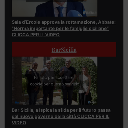
Sala d’Ercole approva la rottamazione, Abbate:
“Norma importante per le famiglie siciliane”
CLICCA PER IL VIDEO
BarSicilia
Fai clic per accettare i
cookie per questo servizio
Bar Sicilia, a Ispica la sfida per il futuro passa
dal nuovo governo della città CLICCA PER IL
VIDEO