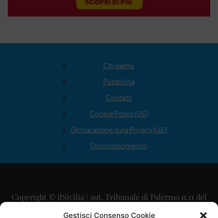
Chi siamo
Pubblicità
Contatti
Cookie Policy (UE)
Dichiarazione sulla Privacy (UE)
Disconoscimento
Copyright © ilSicilia | aut. Tribunale di Palermo n.11 del
29/09/2015
Gestisci Consenso Cookie