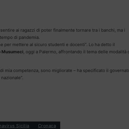
entire ai ragazzi di poter finalmente tornare tra i banchi, ma i
n tempo di pandemia.
 per mettere al sicuro studenti e docenti”. Lo ha detto il
o Musumeci
, oggi a Palermo, affrontando il tema delle modalità 
e di mia competenza, sono migliorate – ha specificato il governat
a nazionale”.
avirus Sicilia
Cronaca