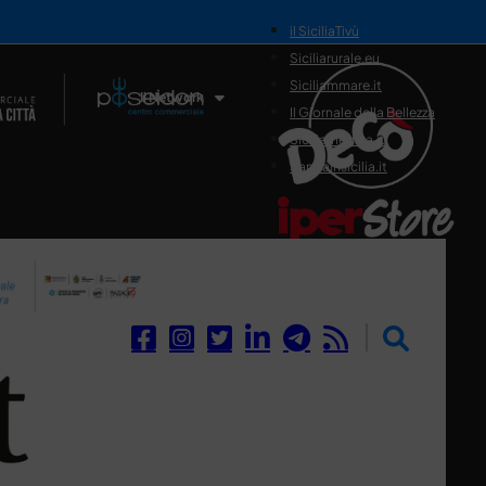
il SiciliaTivù
Siciliarurale.eu
Siciliammare.it
Il Network
Il Giornale della Bellezza
Siciliamedica.it
Sanitainsicilia.it