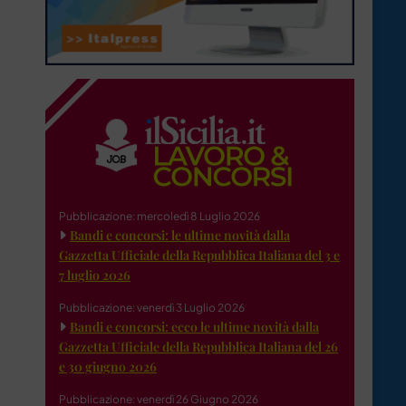
Pubblicazione: mercoledì 8 Luglio 2026
Bandi e concorsi: le ultime novità dalla
Gazzetta Ufficiale della Repubblica Italiana del 3 e
7 luglio 2026
Pubblicazione: venerdì 3 Luglio 2026
Bandi e concorsi: ecco le ultime novità dalla
Gazzetta Ufficiale della Repubblica Italiana del 26
e 30 giugno 2026
Pubblicazione: venerdì 26 Giugno 2026