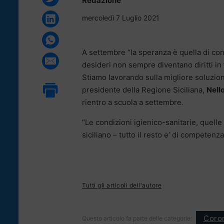
Redazione
mercoledì 7 Luglio 2021
A settembre “la speranza è quella di cons
desideri non sempre diventano diritti i
Stiamo lavorando sulla migliore soluzione
presidente della Regione Siciliana,
Nell
rientro a scuola a settembre.
“Le condizioni igienico-sanitarie, quell
siciliano – tutto il resto e’ di competenz
Tutti gli articoli dell'autore
Coron
Questo articolo fa parte delle categorie: