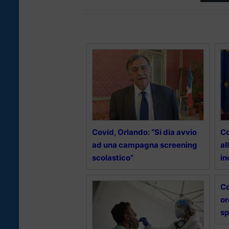
Covid, Orlando: “Si dia avvio
Co
ad una campagna screening
al
scolastico”
in
Co
or
sp