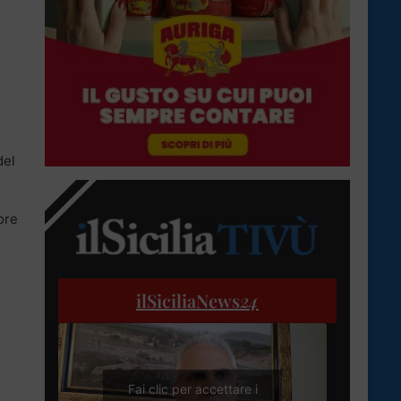
del
ore
ilSiciliaNews
24
Fai clic per accettare i