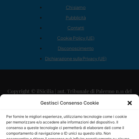
Chi siamo
Pubblicità
Contatti
Cookie Policy (UE)
Disconoscimento
Dichiarazione sulla Privacy (UE)
Copyright © ilSicilia | aut. Tribunale di Palermo n.11 del
29/09/2015
Gestisci Consenso Cookie
Editore: Mercurio Comunicazione Soc. Coop. A.R.L.
Per fornire le migliori esperienze, utilizziamo tecnologie come i cookie
per memorizzare e/o accedere alle informazioni del dispositivo. Il
Direttore Editoriale: Maurizio Scaglione
consenso a queste tecnologie ci permetterà di elaborare dati come il
comportamento di navigazione o ID unici su questo sito. Non
acconsentire o ritirare il consenso può influire negativamente su alcune