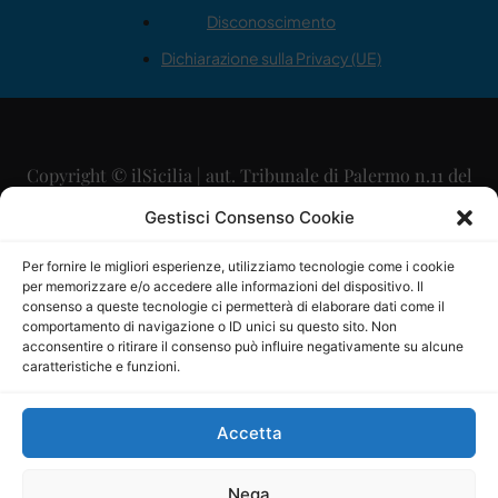
Disconoscimento
Dichiarazione sulla Privacy (UE)
Copyright © ilSicilia | aut. Tribunale di Palermo n.11 del
29/09/2015
Gestisci Consenso Cookie
Editore: Mercurio Comunicazione Soc. Coop. A.R.L.
Per fornire le migliori esperienze, utilizziamo tecnologie come i cookie
per memorizzare e/o accedere alle informazioni del dispositivo. Il
Direttore Editoriale: Maurizio Scaglione
consenso a queste tecnologie ci permetterà di elaborare dati come il
comportamento di navigazione o ID unici su questo sito. Non
Direttore Responsabile: Maria Calabrese
acconsentire o ritirare il consenso può influire negativamente su alcune
caratteristiche e funzioni.
p.zza Sant’Oliva, 9 – 90141 – Palermo – 091335557
P.IVA: 06334930820
Accetta
Mercurio Comunicazione Società Cooperativa a r.l. è
iscritta al Registro degli Operatori di Comunicazione al
Nega