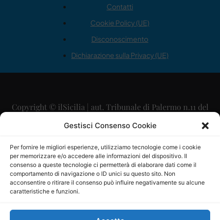
Contatti
Cookie Policy (UE)
Disconoscimento
Dichiarazione sulla Privacy (UE)
Copyright © ilSicilia | aut. Tribunale di Palermo n.11 del
29/09/2015
Gestisci Consenso Cookie
Editore: Mercurio Comunicazione Soc. Coop. A.R.L.
Per fornire le migliori esperienze, utilizziamo tecnologie come i cookie
per memorizzare e/o accedere alle informazioni del dispositivo. Il
Direttore Editoriale: Maurizio Scaglione
consenso a queste tecnologie ci permetterà di elaborare dati come il
comportamento di navigazione o ID unici su questo sito. Non
Direttore Responsabile: Maria Calabrese
acconsentire o ritirare il consenso può influire negativamente su alcune
caratteristiche e funzioni.
p.zza Sant’Oliva, 9 – 90141 – Palermo – 091335557
P.IVA: 06334930820