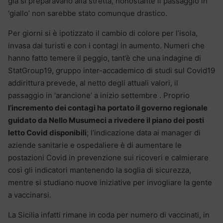
già si preparavano alla stretta, nonostante il passaggio in
‘giallo’ non sarebbe stato comunque drastico.
Per giorni si è ipotizzato il cambio di colore per l’isola,
invasa dai turisti e con i contagi in aumento. Numeri che
hanno fatto temere il peggio, tant’è che una indagine di
StatGroup19, gruppo inter-accademico di studi sul Covid19
addirittura prevede, al netto degli attuali valori, il
passaggio in ‘arancione’ a inizio settembre . Proprio
l’incremento dei contagi ha portato il governo regionale
guidato da Nello Musumeci a rivedere il piano dei posti
letto Covid disponibili
; l’indicazione data ai manager di
aziende sanitarie e ospedaliere è di aumentare le
postazioni Covid in prevenzione sui ricoveri e calmierare
così gli indicatori mantenendo la soglia di sicurezza,
mentre si studiano nuove iniziative per invogliare la gente
a vaccinarsi.
La Sicilia infatti rimane in coda per numero di vaccinati, in