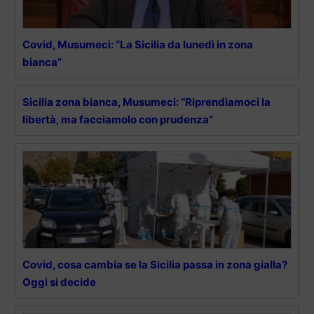
Covid, Musumeci: “La Sicilia da lunedì in zona
bianca”
Sicilia zona bianca, Musumeci: “Riprendiamoci la
libertà, ma facciamolo con prudenza”
Covid, cosa cambia se la Sicilia passa in zona gialla?
Oggi si decide