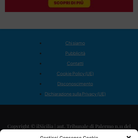
Chi siamo
Pubblicità
Contatti
Cookie Policy (UE)
Disconoscimento
Dichiarazione sulla Privacy (UE)
Copyright © ilSicilia | aut. Tribunale di Palermo n.11 del
29/09/2015
Gestisci Consenso Cookie