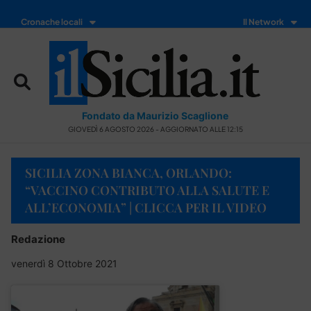
Cronache locali
Il Network
Fondato da Maurizio Scaglione
GIOVEDÌ 6 AGOSTO 2026 - AGGIORNATO ALLE 12:15
SICILIA ZONA BIANCA, ORLANDO:
“VACCINO CONTRIBUTO ALLA SALUTE E
ALL’ECONOMIA” | CLICCA PER IL VIDEO
Redazione
venerdì 8 Ottobre 2021