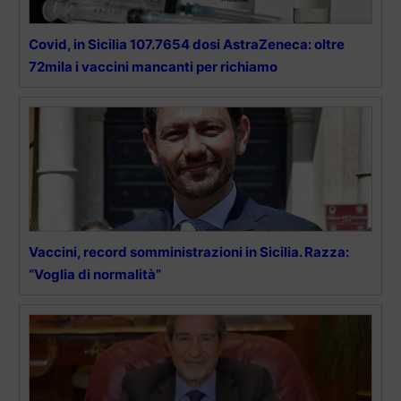
Covid, in Sicilia 107.7654 dosi AstraZeneca: oltre
72mila i vaccini mancanti per richiamo
Vaccini, record somministrazioni in Sicilia. Razza:
“Voglia di normalità”