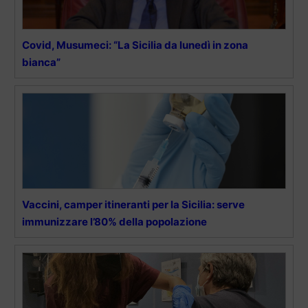
Covid, Musumeci: “La Sicilia da lunedì in zona
bianca”
Vaccini, camper itineranti per la Sicilia: serve
immunizzare l’80% della popolazione