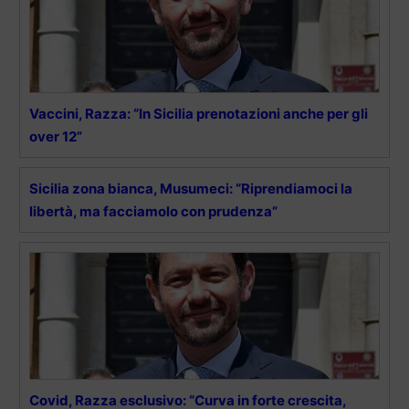
Vaccini, Razza: “In Sicilia prenotazioni anche per gli
over 12”
Sicilia zona bianca, Musumeci: “Riprendiamoci la
libertà, ma facciamolo con prudenza”
Covid, Razza esclusivo: “Curva in forte crescita,