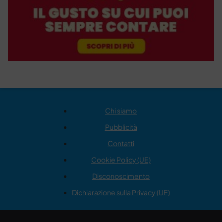
Chi siamo
Pubblicità
Contatti
Cookie Policy (UE)
Disconoscimento
Dichiarazione sulla Privacy (UE)