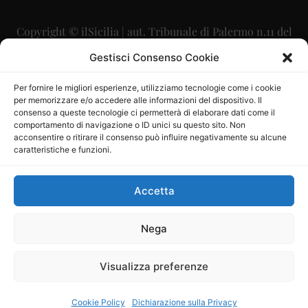
Copyright © ilSicilia | aut. Tribunale di Palermo n.11 del
29/09/2015
Gestisci Consenso Cookie
Editore: Mercurio Comunicazione Soc. Coop. A.R.L.
Per fornire le migliori esperienze, utilizziamo tecnologie come i cookie
per memorizzare e/o accedere alle informazioni del dispositivo. Il
Direttore Editoriale: Maurizio Scaglione
consenso a queste tecnologie ci permetterà di elaborare dati come il
comportamento di navigazione o ID unici su questo sito. Non
Direttore Responsabile: Maria Calabrese
acconsentire o ritirare il consenso può influire negativamente su alcune
caratteristiche e funzioni.
p.zza Sant’Oliva, 9 – 90141 – Palermo – 091335557
P.IVA: 06334930820
Accetta
Mercurio Comunicazione Società Cooperativa a r.l. è
iscritta al Registro degli Operatori di Comunicazione al
Nega
numero 26988
Visualizza preferenze
Sito gestito da
La Digitale srl
–
info@ladigitale.it
Cookie Policy
Dichiarazione sulla Privacy