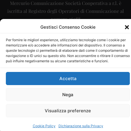
Mercurio Comunicazione Società Cooperativa a r.l. è
iscritta al Registro degli Operatori di Comunicazione al
numero 26988
Gestisci Consenso Cookie
Sito gestito da
La Digitale srl
–
info@ladigitale.it
Per fornire le migliori esperienze, utilizziamo tecnologie come i cookie per
memorizzare e/o accedere alle informazioni del dispositivo. Il consenso a
queste tecnologie ci permetterà di elaborare dati come il comportamento di
navigazione o ID unici su questo sito. Non acconsentire o ritirare il consenso
può influire negativamente su alcune caratteristiche e funzioni.
Accetta
Nega
Visualizza preferenze
Cookie Policy
Dichiarazione sulla Privacy