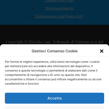
Cookie Policy (UE)
Disconoscimento
Dichiarazione sulla Privacy (UE)
Copyright © ilSicilia | aut. Tribunale di Palermo n.11 del
29/09/2015
Gestisci Consenso Cookie
Editore: Mercurio Comunicazione Soc. Coop. A.R.L.
Per fornire le migliori esperienze, utilizziamo tecnologie come i cookie
per memorizzare e/o accedere alle informazioni del dispositivo. Il
Direttore Editoriale: Maurizio Scaglione
consenso a queste tecnologie ci permetterà di elaborare dati come il
comportamento di navigazione o ID unici su questo sito. Non
Direttore Responsabile: Maria Calabrese
acconsentire o ritirare il consenso può influire negativamente su alcune
caratteristiche e funzioni.
p.zza Sant’Oliva, 9 – 90141 – Palermo – 091335557
P.IVA: 06334930820
Accetta
Mercurio Comunicazione Società Cooperativa a r.l. è