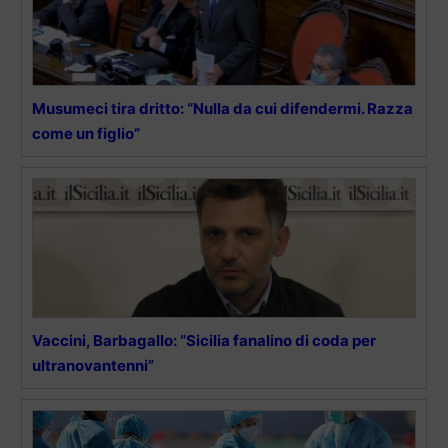
Musumeci tira dritto: “Nulla da cui difendermi. Razza
come un figlio”
Vaccini, Barbagallo: “Sicilia fanalino di coda per
ultranovantenni”