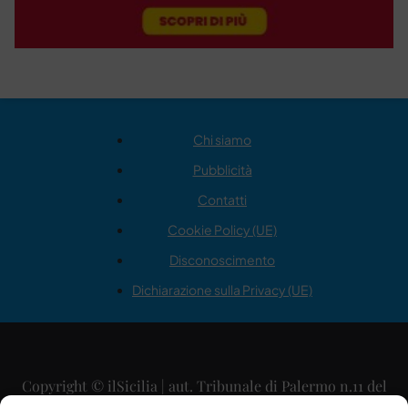
Chi siamo
Pubblicità
Contatti
Cookie Policy (UE)
Disconoscimento
Dichiarazione sulla Privacy (UE)
Copyright © ilSicilia | aut. Tribunale di Palermo n.11 del