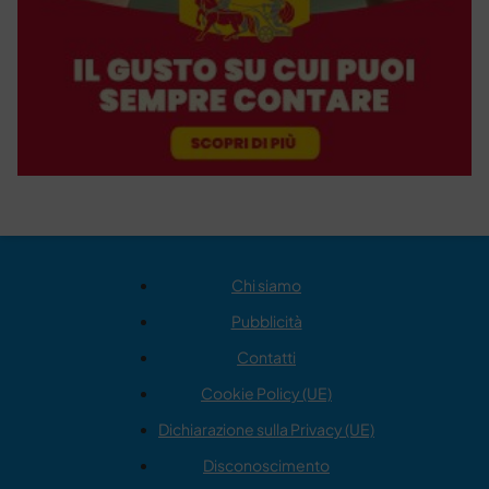
Chi siamo
Pubblicità
Contatti
Cookie Policy (UE)
Dichiarazione sulla Privacy (UE)
Disconoscimento