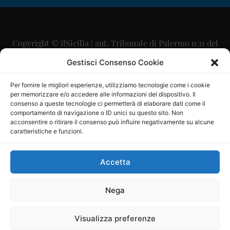
Copyright © ilSicilia | aut. Tribunale di Palermo n.11 del
29/09/2015
Gestisci Consenso Cookie
Editore: Mercurio Comunicazione Soc. Coop. A.R.L.
Per fornire le migliori esperienze, utilizziamo tecnologie come i cookie
per memorizzare e/o accedere alle informazioni del dispositivo. Il
Direttore Editoriale: Maurizio Scaglione
consenso a queste tecnologie ci permetterà di elaborare dati come il
comportamento di navigazione o ID unici su questo sito. Non
Direttore Responsabile: Maria Calabrese
acconsentire o ritirare il consenso può influire negativamente su alcune
caratteristiche e funzioni.
p.zza Sant’Oliva, 9 – 90141 – Palermo – 091335557
P.IVA: 06334930820
Accetta
Mercurio Comunicazione Società Cooperativa a r.l. è
iscritta al Registro degli Operatori di Comunicazione al
Nega
numero 26988
Visualizza preferenze
Sito gestito da
La Digitale srl
–
info@ladigitale.it