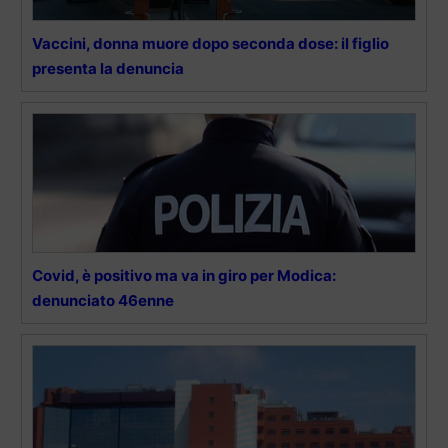
Vaccini, donna muore dopo seconda dose: il figlio
presenta la denuncia
Covid, è positivo ma va in giro per Modica:
denunciato 46enne