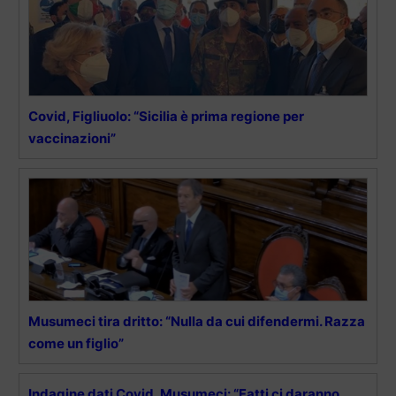
Covid, Figliuolo: “Sicilia è prima regione per
vaccinazioni”
Musumeci tira dritto: “Nulla da cui difendermi. Razza
come un figlio”
Indagine dati Covid, Musumeci: “Fatti ci daranno