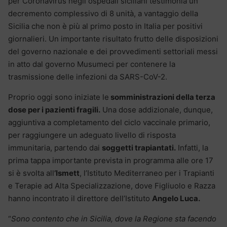
per Coronavirus negli ospedali siciliani testimonia un
decremento complessivo di 8 unità, a vantaggio della
Sicilia che non è più al primo posto in Italia per positivi
giornalieri. Un importante risultato frutto delle disposizioni
del governo nazionale e dei provvedimenti settoriali messi
in atto dal governo Musumeci per contenere la
trasmissione delle infezioni da SARS-CoV-2.
Proprio oggi sono iniziate le
somministrazioni della terza
dose per i pazienti fragili.
Una dose addizionale, dunque,
aggiuntiva a completamento del ciclo vaccinale primario,
per raggiungere un adeguato livello di risposta
immunitaria, partendo dai
soggetti trapiantati.
Infatti, la
prima tappa importante prevista in programma alle ore 17
si è svolta all
’Ismett
, l’Istituto Mediterraneo per i Trapianti
e Terapie ad Alta Specializzazione, dove Figliuolo e Razza
hanno incontrato il direttore dell’Istituto
Angelo Luca.
“
Sono contento che in Sicilia, dove la Regione sta facendo