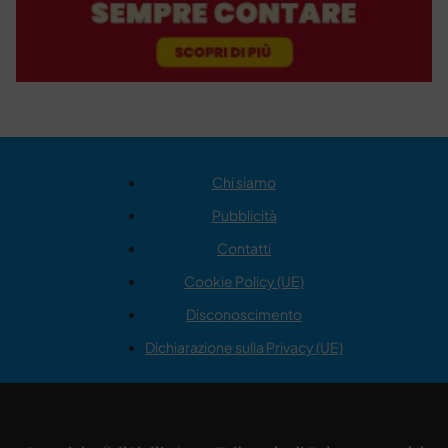
Chi siamo
Pubblicità
Contatti
Cookie Policy (UE)
Disconoscimento
Dichiarazione sulla Privacy (UE)