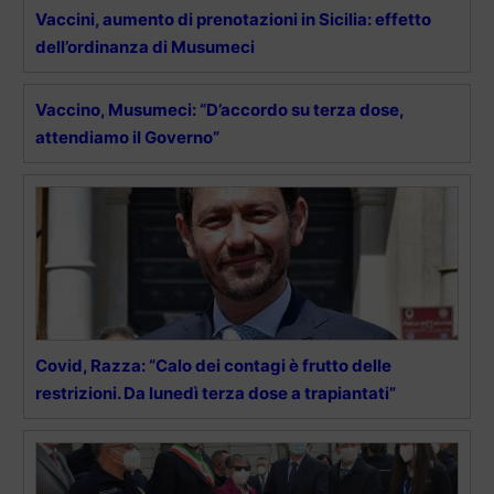
Vaccini, aumento di prenotazioni in Sicilia: effetto
dell’ordinanza di Musumeci
Vaccino, Musumeci: “D’accordo su terza dose,
attendiamo il Governo”
Covid, Razza: “Calo dei contagi è frutto delle
restrizioni. Da lunedì terza dose a trapiantati”