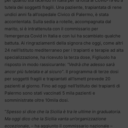
per quanto sta facendo in Italia per la lotta al Covid-19 ed a
tutela dei soggetti fragili. Una paziente, trapiantata di rene
undici anni fa all’ospedale Civico di Palermo, è stata
accontentata. Sulla sedia a rotelle, accompagnata dal
marito, si è intrattenuta con il commissario per
l’emergenza Covid in Italia e con lui ha scambiato qualche
battuta. Ai ringraziamenti della signora che oggi, come altri
24 nell’Istituto mediterraneo per i trapianti e terapie ad alta
specializzazione, ha ricevuto la terza dose, Figliuolo ha
risposto in modo rassicurante:
“Vedrà che adesso sarà
ancor più tutelata e al sicuro”
. Il programma di terze dosi
per soggetti fragili e trapiantati all’Ismett prevede 20
pazienti al giorno. Fino ad oggi nell’Istituto dei trapianti di
Palermo sono stati vaccinati 5 mila pazienti e
somministrate oltre 10mila dosi.
“
Spesso si dice che la Sicilia è tra le ultime in graduatoria.
Ma oggi dico che la Sicilia vanta un’organizzazione
eccezionale, –
ha aggiunto il commissario nazionale
–