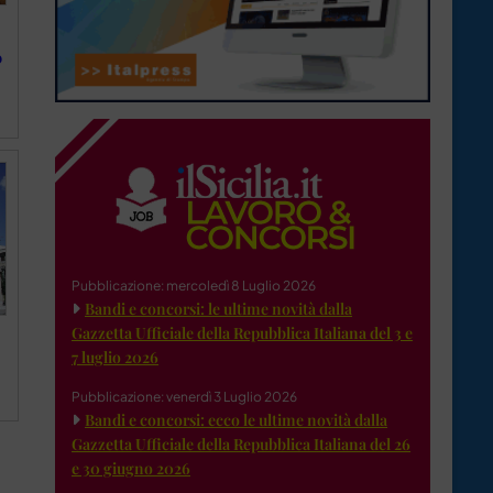
o
Pubblicazione: mercoledì 8 Luglio 2026
Bandi e concorsi: le ultime novità dalla
Gazzetta Ufficiale della Repubblica Italiana del 3 e
7 luglio 2026
Pubblicazione: venerdì 3 Luglio 2026
Bandi e concorsi: ecco le ultime novità dalla
Gazzetta Ufficiale della Repubblica Italiana del 26
e 30 giugno 2026