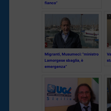
fianco”
Migranti, Musumeci: “ministro
Va
Lamorgese sbaglia, è
st
emergenza”