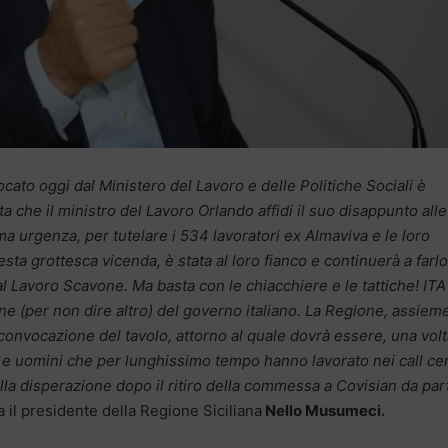
cato oggi dal Ministero del Lavoro e delle Politiche Sociali è
ta che il ministro del Lavoro Orlando affidi il suo disappunto alle
a urgenza, per tutelare i 534 lavoratori ex Almaviva e le loro
uesta grottesca vicenda, è stata al loro fianco e continuerà a farlo
e al Lavoro Scavone. Ma basta con le chiacchiere e le tattiche! ITA
ne (per non dire altro) del governo italiano. La Regione, assieme
convocazione del tavolo, attorno al quale dovrà essere, una volt
ne e uomini che per lunghissimo tempo hanno lavorato nei call ce
nella disperazione dopo il ritiro della commessa a Covisian da par
a il presidente della Regione Siciliana
Nello Musumeci.