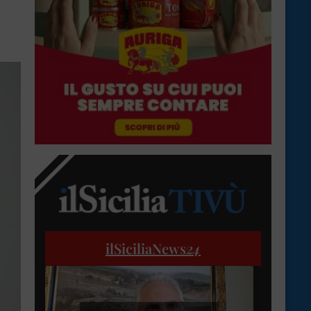
ilSiciliaNews
24