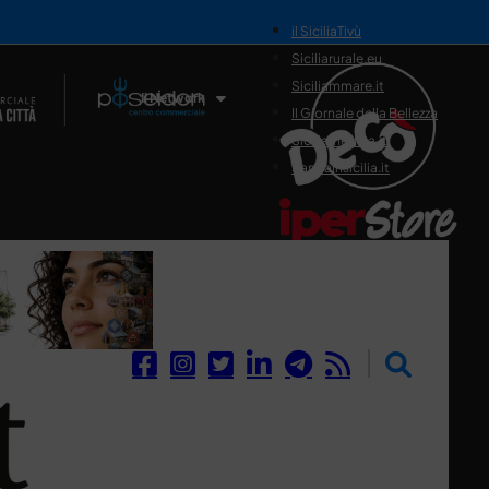
il SiciliaTivù
Siciliarurale.eu
Siciliammare.it
Il Network
Il Giornale della Bellezza
Siciliamedica.it
Sanitainsicilia.it