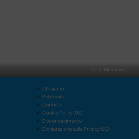
Nello Musumeci
Chi siamo
Pubblicità
Contatti
Cookie Policy (UE)
Disconoscimento
Dichiarazione sulla Privacy (UE)