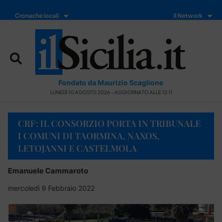
Cronache locali
Il Network
Fondato da Maurizio Scaglione
LUNEDÌ 10 AGOSTO 2026 - AGGIORNATO ALLE 12:11
CRF: IL CONSORZIO PORTA IN TRIBUNALE
I COMUNI DI TAORMINA, NAXOS,
LETOJANNI E CASTELMOLA
Emanuele Cammaroto
mercoledì 9 Febbraio 2022