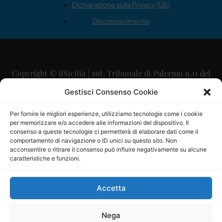
Dichiarazione sulla Privacy (UE)
Disconoscimento
Copyright © ilSicilia | aut. Tribunale di Palermo n.11 del
29/09/2015
Gestisci Consenso Cookie
Editore: Mercurio Comunicazione Soc. Coop. A.R.L.
Per fornire le migliori esperienze, utilizziamo tecnologie come i cookie
per memorizzare e/o accedere alle informazioni del dispositivo. Il
Direttore Editoriale: Maurizio Scaglione
consenso a queste tecnologie ci permetterà di elaborare dati come il
comportamento di navigazione o ID unici su questo sito. Non
Direttore Responsabile: Maria Calabrese
acconsentire o ritirare il consenso può influire negativamente su alcune
caratteristiche e funzioni.
p.zza Sant’Oliva, 9 – 90141 – Palermo – 091335557
P.IVA: 06334930820
Accetta
Mercurio Comunicazione Società Cooperativa a r.l. è
iscritta al Registro degli Operatori di Comunicazione al
Nega