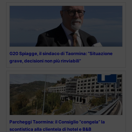
G20 Spiagge, il sindaco di Taormina: “Situazione
grave, decisioni non più rinviabili”
Parcheggi Taormina: il Consiglio “congela” la
scontistica alla clientela di hotel e B&B