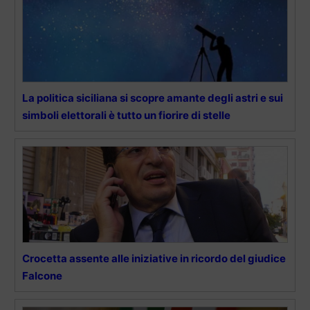
La politica siciliana si scopre amante degli astri e sui
simboli elettorali è tutto un fiorire di stelle
Crocetta assente alle iniziative in ricordo del giudice
Falcone