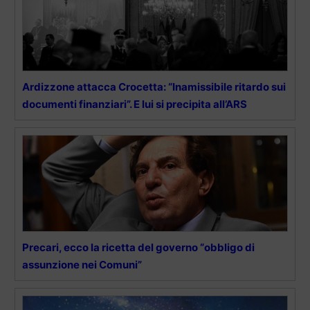
Ardizzone attacca Crocetta: “Inamissibile ritardo sui
documenti finanziari”. E lui si precipita all’ARS
Precari, ecco la ricetta del governo “obbligo di
assunzione nei Comuni”