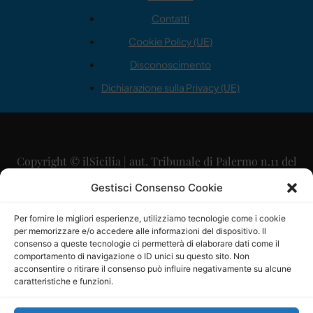
Contatti
Cookie Policy (UE)
Disconoscimento
Dichiarazione sulla Privacy (UE)
Copyright © ilSicilia | aut. Tribunale di Palermo n.11 del
29/09/2015
Gestisci Consenso Cookie
Editore: Mercurio Comunicazione Soc. Coop. A.R.L.
Per fornire le migliori esperienze, utilizziamo tecnologie come i cookie
per memorizzare e/o accedere alle informazioni del dispositivo. Il
Direttore Editoriale: Maurizio Scaglione
consenso a queste tecnologie ci permetterà di elaborare dati come il
comportamento di navigazione o ID unici su questo sito. Non
Direttore Responsabile: Maria Calabrese
acconsentire o ritirare il consenso può influire negativamente su alcune
caratteristiche e funzioni.
p.zza Sant’Oliva, 9 – 90141 – Palermo – 091335557