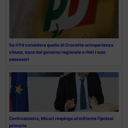
Se il Pd considera quella di Crocetta un’esperienza
chiusa, esca dal governo regionale e ritiri i suoi
assessori
Centrosinistra, Micari respinge al mittente l’ipotesi
primarie