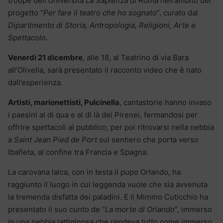
troupe dell’Università La Sapienza di Roma nell’ambito del
progetto “
Per fare il teatro che ho sognato
”, curato dal
Dipartimento di Storia, Antropologia, Religioni, Arte e
Spettacolo
.
Venerdì 21 dicembre
, alle 18, al Teatrino di via Bara
all’Olivella, sarà presentato il racconto video che è nato
dall’esperienza.
Artisti, marionettisti, Pulcinella
, cantastorie hanno invaso
i paesini al di qua e al di là dei Pirenei, fermandosi per
offrire spettacoli al pubblico, per poi ritrovarsi nella nebbia
a
Saint Jean Pied de Port
sul sentiero che porta verso
Ibañeta, al confine tra Francia e Spagna.
La carovana laica, con in testa il pupo Orlando, ha
raggiunto il luogo in cui leggenda vuole che sia avvenuta
la tremenda disfatta dei paladini. E lì Mimmo Cuticchio ha
presentato il suo cunto de “
La morte di Orlando
”, immerso
in una nebbia lattiginosa che rendeva tutto come immerso