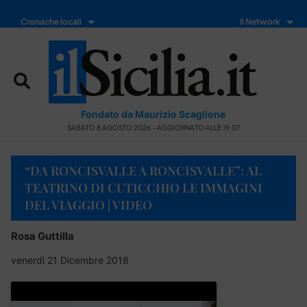
Cronache locali
Il Network
Fondato da Maurizio Scaglione
SABATO 8 AGOSTO 2026 - AGGIORNATO ALLE 19:07
“DA RONCISVALLE A RONCISVALLE”: AL
TEATRINO DI CUTICCHIO LE IMMAGINI
DEL VIAGGIO | VIDEO
Rosa Guttilla
venerdì 21 Dicembre 2018