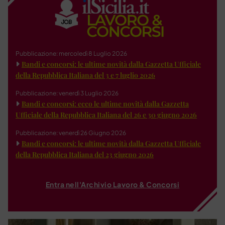
Pubblicazione: mercoledì 8 Luglio 2026
Bandi e concorsi: le ultime novità dalla Gazzetta Ufficiale
della Repubblica Italiana del 3 e 7 luglio 2026
Pubblicazione: venerdì 3 Luglio 2026
Bandi e concorsi: ecco le ultime novità dalla Gazzetta
Ufficiale della Repubblica Italiana del 26 e 30 giugno 2026
Pubblicazione: venerdì 26 Giugno 2026
Bandi e concorsi: le ultime novità dalla Gazzetta Ufficiale
della Repubblica Italiana del 23 giugno 2026
Entra nell'Archivio Lavoro & Concorsi