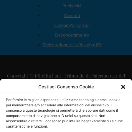
Pubblicità
Contatti
Cookie Policy (UE)
Disconoscimento
Dichiarazione sulla Privacy (UE)
Copyright © ilSicilia | aut. Tribunale di Palermo n.11 del
29/09/2015
Gestisci Consenso Cookie
Editore: Mercurio Comunicazione Soc. Coop. A.R.L.
Per fornire le migliori esperienze, utilizziamo tecnologie come i cookie
per memorizzare e/o accedere alle informazioni del dispositivo. Il
Direttore Editoriale: Maurizio Scaglione
consenso a queste tecnologie ci permetterà di elaborare dati come il
comportamento di navigazione o ID unici su questo sito. Non
Direttore Responsabile: Maria Calabrese
acconsentire o ritirare il consenso può influire negativamente su alcune
caratteristiche e funzioni.