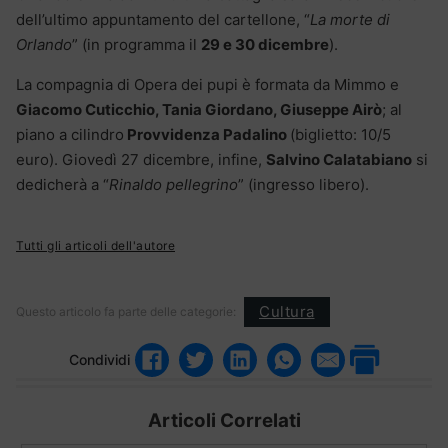
dell’ultimo appuntamento del cartellone, “
La morte di
Orlando
” (in programma il
29 e 30 dicembre
).
La compagnia di Opera dei pupi è formata da Mimmo e
Giacomo Cuticchio, Tania Giordano, Giuseppe Airò
; al
piano a cilindro
Provvidenza Padalino
(biglietto: 10/5
euro). Giovedì 27 dicembre, infine,
Salvino Calatabiano
si
dedicherà a “
Rinaldo pellegrino
” (ingresso libero).
Tutti gli articoli dell'autore
Cultura
Questo articolo fa parte delle categorie:
Condividi
Articoli Correlati