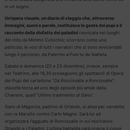
in un sogno.
Un’opera visuale, un diario di viaggio che, attraverso
immagini, suoni e parole, restituisce le gesta dei pupi e il
racconto della disfatta dei paladini
rievocata nei luoghi
del mito da Mimmo Cuticchio; scorrono come una
pellicola, le voci di tutti i narratori che si sono avvicendati
lungo il percorso, da Palermo a Puerto de Ibañeta.
Sabato e domenica (22 e 23 dicembre), invece, sempre
nel Teatrino, alle 18,30 proseguono gli spettacoli di Opera
dei Pupi del cartellone “
Da Roncisvalle a Roncisvalle
”:
stavolta tocca ad uno degli episodi più amati della
Chanson, quell’“
Ultimo tradimento di Gano
”.
Gano di Magonza, padrino di Orlando, si allea per vendetta
con re Marsilio contro Carlo Magno. Sarà lui ad
organizzare l’agguato di Roncisvalle in cui moriranno
Orlando e i Paladini. L’ultima battaglia sarà invece il cuore