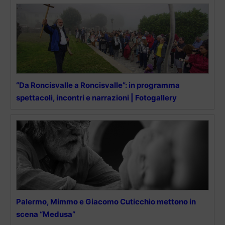
“Da Roncisvalle a Roncisvalle”: in programma
spettacoli, incontri e narrazioni | Fotogallery
Palermo, Mimmo e Giacomo Cuticchio mettono in
scena “Medusa”