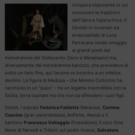
Un’opera imponente in cui
convivono le tradizioni
dell’
Opra
e l’opera lirica. Il
libretto in novenari ed
endecasillabi di Luca
Ferracane rende omaggio
ai grandi poeti del
melodramma del Settecento (Zeno e Metastasio) ma,
diversamente dal melodramma barocco, che prevedeva di
solito un lieto fine, qui l’eroina va incontro a un infelice
destino. La figura di Medusa – che Mimmo Cuticchio ha
racchiuso in un “pupo” – ha un legame inscindibile con la
Sicilia, terra ospitale ma che non sa difendere i suoi figli.
Solisti, i soprani
Federica Faldetta
(Medusa),
Corinna
Cascino
(gran sacerdotessa, Anfitrite, Atena) e il
baritono
Francesco Vultaggio
(Poseidone); il coro Sine
None di Nereidi e Tritoni; sul podio invece,
Salvatore