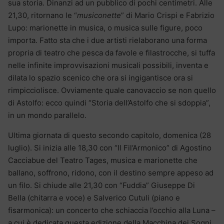
sua storia. Dinanzi ad un pubblico di pochi centimetri. Alle
21,30, ritornano le “
musiconette
” di Mario Crispi e Fabrizio
Lupo: marionette in musica, o musica sulle figure, poco
importa. Fatto sta che i due artisti rielaborano una forma
propria di teatro che pesca da favole e filastrocche, si tuffa
nelle infinite improvvisazioni musicali possibili, inventa e
dilata lo spazio scenico che ora si ingigantisce ora si
rimpicciolisce. Ovviamente quale canovaccio se non quello
di Astolfo: ecco quindi “Storia dell’Astolfo che si sdoppia”,
in un mondo parallelo.
Ultima giornata di questo secondo capitolo, domenica (28
luglio). Si inizia alle 18,30 con “Il Fil’Armonico” di Agostino
Cacciabue del Teatro Tages, musica e marionette che
ballano, soffrono, ridono, con il destino sempre appeso ad
un filo. Si chiude alle 21,30 con “Fuddia” Giuseppe Di
Bella (chitarra e voce) e Salverico Cutuli (piano e
fisarmonica): un concerto che schiaccia l’occhio alla Luna –
a cui è dedicata questa edizione della Macchina dei Sogni