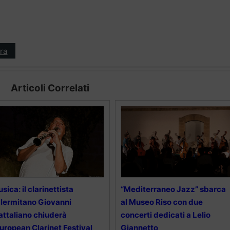
ra
Articoli Correlati
sica: il clarinettista
“Mediterraneo Jazz” sbarca
lermitano Giovanni
al Museo Riso con due
ttaliano chiuderà
concerti dedicati a Lelio
European Clarinet Festival
Giannetto