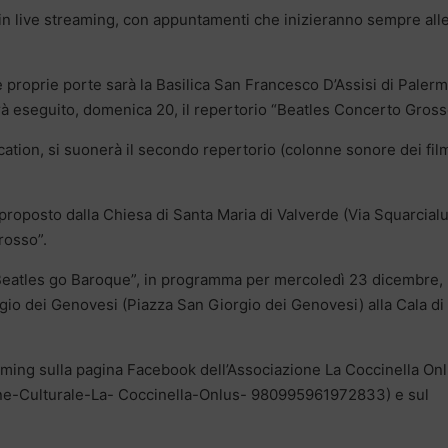
in live streaming, con appuntamenti che inizieranno sempre all
 proprie porte sarà la Basilica San Francesco D’Assisi di Paler
rà eseguito, domenica 20, il repertorio “Beatles Concerto Gross
ocation, si suonerà il secondo repertorio (colonne sonore dei fil
 proposto dalla Chiesa di Santa Maria di Valverde (Via Squarcial
rosso”.
Beatles go Baroque”, in programma per mercoledì 23 dicembre,
rgio dei Genovesi (Piazza San Giorgio dei Genovesi) alla Cala di
reaming sulla pagina Facebook dell’Associazione La Coccinella On
ne-Culturale-La- Coccinella-Onlus- 980995961972833) e sul