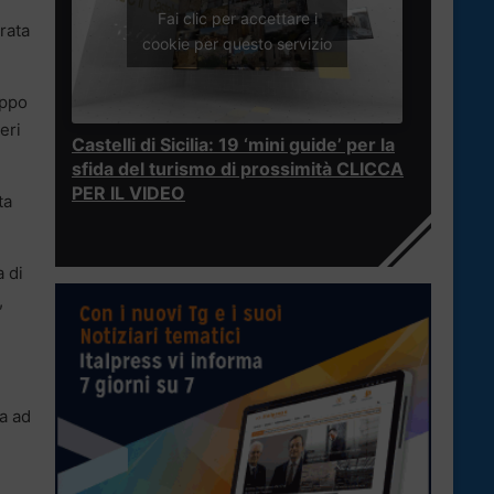
Fai clic per accettare i
rata
cookie per questo servizio
ippo
eri
Castelli di Sicilia: 19 ‘mini guide’ per la
sfida del turismo di prossimità CLICCA
PER IL VIDEO
ta
 di
,
ra ad