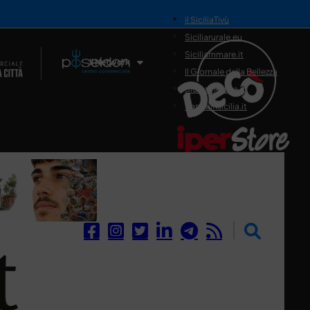
il SiciliaTivù
Siciliarurale.eu
Siciliammare.it
Il Network
Il Giornale della Bellezza
Siciliamedica.it
Sanitainsicilia.it