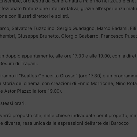
iEnsemble, orchestra da camera nata a Palermo nel 2003 e che,
erfezionato l’intenzione interpretativa, grazie all’esperienza matu
ne con illustri direttori e solisti.
arco, Salvatore Tuzzolino, Sergio Guadagno, Marco Badami, Fil
hembri, Giuseppe Brunetto, Giorgio Gasbarro, Francesco Pusat
 doppio appuntamento, alle ore 17.30 e alle 19.00, con la diret
esuiti di Trapani.
iranno il “Beatles Concerto Grosso” (ore 17.30) e un programma
a storia del cinema, con creazioni di Ennio Morricone, Nino Rota
 e Astor Piazzolla (ore 19.00).
stessi orari.
verrà proposto che, nelle chiese individuate per il progetto, mi
e diversa, resa unica dalle espressioni dell’arte del Barocco