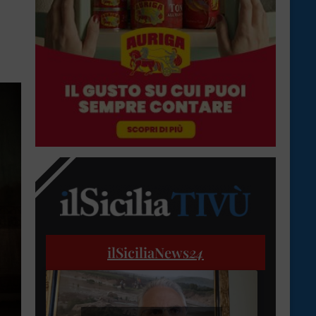
ilSiciliaNews
24