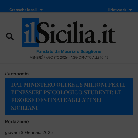
Cronache locali
Il Network
Fondato da Maurizio Scaglione
VENERDÌ 7 AGOSTO 2026 - AGGIORNATO ALLE 10:43
L'annuncio
DAL MINISTERO OLTRE 1,6 MILIONI PER IL
BENESSERE PSICOLOGICO STUDENTI: LE
RISORSE DESTINATE AGLI ATENEI
SICILIANI
Redazione
giovedì 9 Gennaio 2025