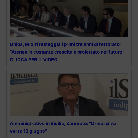
Unipa, Midiri festeggia i primi tre anni di rettorato:
“Ateneo in costante crescita e proiettato nel futuro”
CLICCA PER IL VIDEO
Amministrative in Sicilia, Zambuto: “Ormai si va
verso 12 giugno”