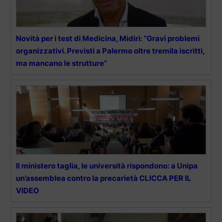
Novità per i test di Medicina, Midiri: “Gravi problemi
organizzativi. Previsti a Palermo oltre tremila iscritti,
ma mancano le strutture”
Il ministero taglia, le università rispondono: a Unipa
un’assemblea contro la precarietà CLICCA PER IL
VIDEO