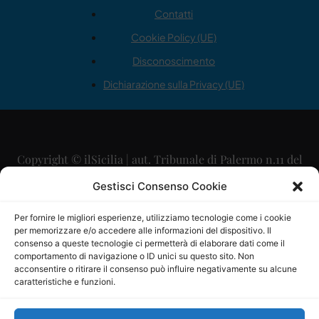
Contatti
Cookie Policy (UE)
Disconoscimento
Dichiarazione sulla Privacy (UE)
Copyright © ilSicilia | aut. Tribunale di Palermo n.11 del
29/09/2015
Gestisci Consenso Cookie
Editore: Mercurio Comunicazione Soc. Coop. A.R.L.
Per fornire le migliori esperienze, utilizziamo tecnologie come i cookie
per memorizzare e/o accedere alle informazioni del dispositivo. Il
Direttore Editoriale: Maurizio Scaglione
consenso a queste tecnologie ci permetterà di elaborare dati come il
comportamento di navigazione o ID unici su questo sito. Non
Direttore Responsabile: Maria Calabrese
acconsentire o ritirare il consenso può influire negativamente su alcune
caratteristiche e funzioni.
p.zza Sant’Oliva, 9 – 90141 – Palermo – 091335557