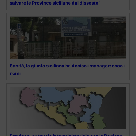
salvare le Province siciliane dal dissesto”
Sanità, la giunta siciliana ha deciso i manager: ecco i
nomi