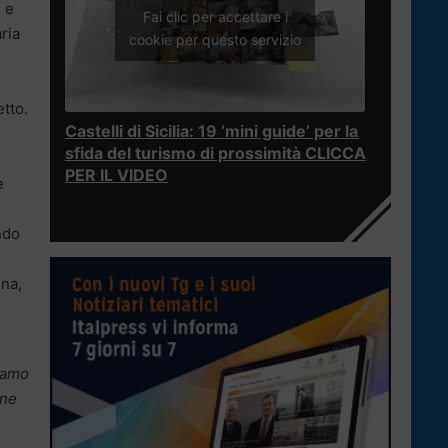
i e
Fai clic per accettare i
ria
cookie per questo servizio
etto.
Castelli di Sicilia: 19 ‘mini guide’ per la
sfida del turismo di prossimità CLICCA
PER IL VIDEO
e
ndo
ina,
ciamo
ine