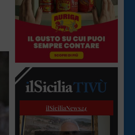
ilSiciliaNews
24