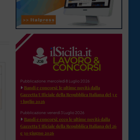
Pubblicazione: mercoledì 8 Luglio 2026
Bandi e concorsi: le ultime novità dalla
Gazzetta Ufficiale della Repubblica Italiana del 3 e
7 luglio 2026
Pubblicazione: venerdì 3 Luglio 2026
Bandi e concorsi: ecco le ultime novità dalla
Gazzetta Ufficiale della Repubblica Italiana del 26
e 30 giugno 2026