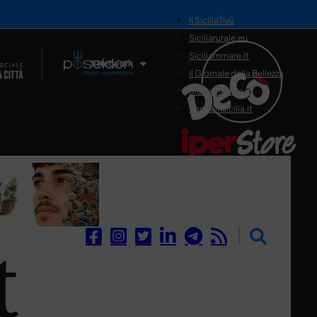
il SiciliaTivù
Siciliarurale.eu
Siciliammare.it
Il Network
Il Giornale della Bellezza
Siciliamedica.it
Sanitainsicilia.it