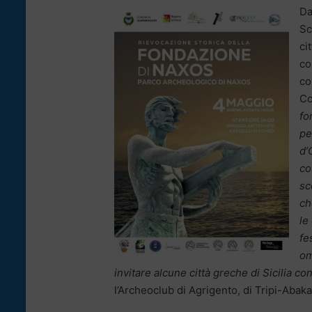
Da
Sc
ci
co
co
Co
fo
pe
d’
co
sc
ch
le
fe
om
invitare alcune città greche di Sicilia con 
l’Archeoclub di Agrigento, di Tripi-Abak