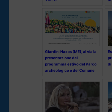
Giardini Naxos (ME), al via la
Es
presentazione del
pr
programma estivo del Parco
di
archeologico e del Comune