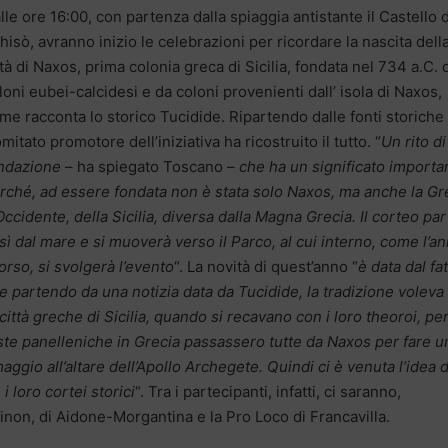
lle ore 16:00, con partenza dalla spiaggia antistante il Castello d
hisò, avranno inizio le celebrazioni per ricordare la nascita dell
ttà di Naxos, prima colonia greca di Sicilia, fondata nel 734 a.C. 
loni eubei-calcidesi e da coloni provenienti dall’ isola di Naxos,
me racconta lo storico Tucidide. Ripartendo dalle fonti storiche 
mitato promotore dell’iniziativa ha ricostruito il tutto. “
Un rito di
ndazione
– ha spiegato Toscano –
che ha un significato importa
rché, ad essere fondata non è stata solo Naxos, ma anche la Gr
Occidente, della Sicilia, diversa dalla Magna Grecia. Il corteo par
sì dal mare e si muoverà verso il Parco, al cui interno, come l’a
orso, si svolgerà l’evento
“. La novità di quest’anno “
è data dal fa
e partendo da una notizia data da Tucidide, la tradizione voleva
 città greche di Sicilia, quando si recavano con i loro theoroi, per
ste panelleniche in Grecia passassero tutte da Naxos per fare u
aggio all’altare dell’Apollo Archegete. Quindi ci è venuta l’idea d
i loro cortei storici
“. Tra i partecipanti, infatti, ci saranno,
ainon, di Aidone-Morgantina e la Pro Loco di Francavilla.