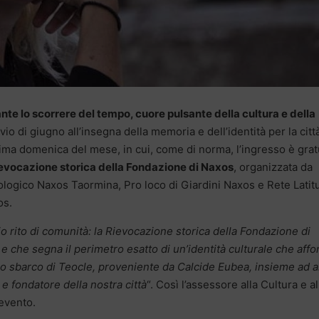
nte lo scorrere del tempo, cuore pulsante della cultura e della
io di giugno all’insegna della memoria e dell’identità per la citt
rima domenica del mese, in cui, come di norma, l’ingresso è grat
evocazione storica della Fondazione di Naxos
, organizzata da
ogico Naxos Taormina, Pro loco di Giardini Naxos e Rete Latit
os.
o rito di comunità: la Rievocazione storica della Fondazione di
 e che segna il perimetro esatto di un’identità culturale che aff
n lo sbarco di Teocle, proveniente da Calcide Eubea, insieme ad al
 e fondatore della nostra città
“. Così l’assessore alla Cultura e al
evento.