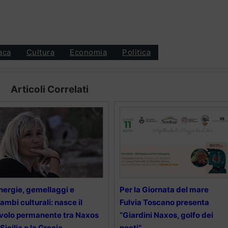
aca
Cultura
Economia
Politica
Articoli Correlati
nergie, gemellaggi e
Per la Giornata del mare
ambi culturali: nasce il
Fulvia Toscano presenta
volo permanente tra Naxos
“Giardini Naxos, golfo dei
 Sicilia e la Grecia
poeti”