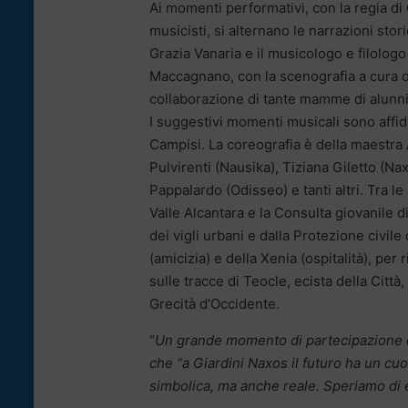
Ai momenti performativi, con la regia di G
musicisti, si alternano le narrazioni sto
Grazia Vanaria e il musicologo e filologo
Maccagnano, con la scenografia a cura di
collaborazione di tante mamme di alunni d
I suggestivi momenti musicali sono affida
Campisi. La coreografia è della maestra A
Pulvirenti (Nausika), Tiziana Giletto (
Pappalardo (Odisseo) e tanti altri. Tra 
Valle Alcantara e la Consulta giovanile 
dei vigli urbani e dalla Protezione civile
(amicizia) e della Xenia (ospitalità), per 
sulle tracce di Teocle, ecista della Città,
Grecità d’Occidente.
“
Un grande momento di partecipazione e
che “a Giardini Naxos il futuro ha un cu
simbolica, ma anche reale. Speriamo di 