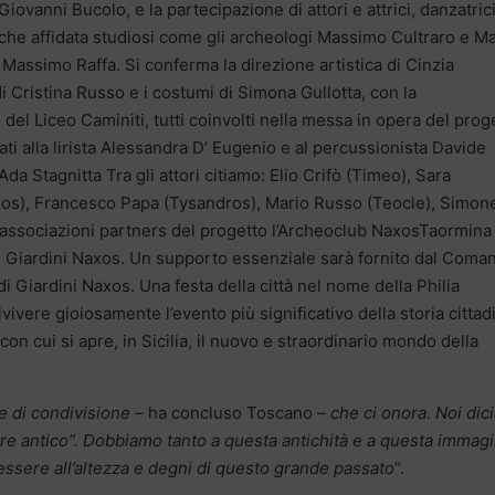
iovanni Bucolo, e la partecipazione di attori e attrici, danzatric
riche affidata studiosi come gli archeologi Massimo Cultraro e Ma
 Massimo Raffa. Si conferma la direzione artistica di Cinzia
 Cristina Russo e i costumi di Simona Gullotta, con la
el Liceo Caminiti, tutti coinvolti nella messa in opera del prog
ti alla lirista Alessandra D’ Eugenio e al percussionista Davide
da Stagnitta Tra gli attori citiamo: Elio Crifò (Timeo), Sara
Naxos), Francesco Papa (Tysandros), Mario Russo (Teocle), Simon
le associazioni partners del progetto l’Archeoclub NaxosTaormina
di Giardini Naxos. Un supporto essenziale sarà fornito dal Coma
 di Giardini Naxos. Una festa della città nel nome della Philia
rivivere gioiosamente l’evento più significativo della storia cittad
 con cui si apre, in Sicilia, il nuovo e straordinario mondo della
 di condivisione
– ha concluso Toscano –
che ci onora. Noi di
ore antico”. Dobbiamo tanto a questa antichità e a questa immag
essere all’altezza e degni di questo grande passato
“.