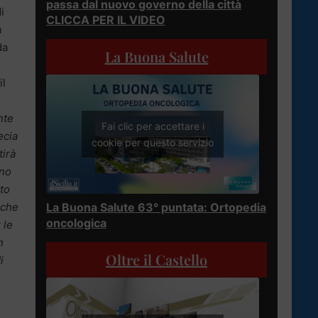
passa dal nuovo governo della città
i
CLICCA PER IL VIDEO
a
da
La Buona Salute
il
nte
Fai clic per accettare i
ecia
cookie per questo servizio
tirà
nno
tto
 che
La Buona Salute 63° puntata: Ortopedia
oncologica
 le
n
Oltre il Castello
i