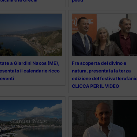
tate a Giardini Naxos (ME),
Fra scoperta del divino e
esentato il calendario ricco
natura, presentata la terza
 eventi
edizione del festival Ierofani
CLICCA PER IL VIDEO