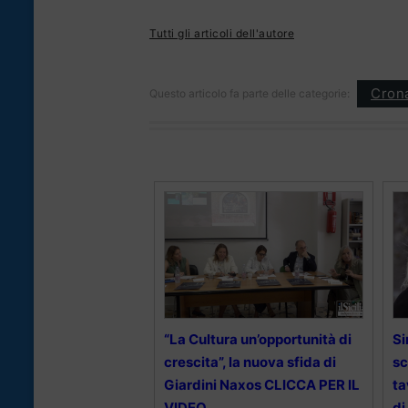
Tutti gli articoli dell'autore
Cron
Questo articolo fa parte delle categorie:
“La Cultura un’opportunità di
Si
crescita”, la nuova sfida di
sc
Giardini Naxos CLICCA PER IL
ta
VIDEO
di