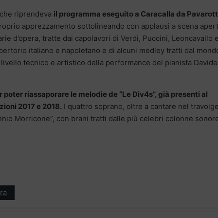
, che riprendeva
il programma eseguito a Caracalla da Pavarott
 proprio apprezzamento sottolineando con applausi a scena apert
rie d’opera, tratte dai capolavori di Verdi, Puccini, Leoncavallo 
pertorio italiano e napoletano e di alcuni medley tratti dal mond
to livello tecnico e artistico della performance del pianista Davide
r poter riassaporare le melodie de “Le Div4s”, già presenti al
zioni 2017 e 2018.
I quattro soprano, oltre a cantare nel travolg
io Morricone”, con brani tratti dalle più celebri colonne sonor
ra