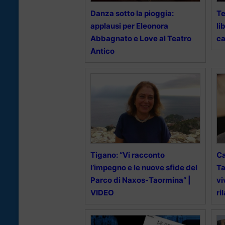
Danza sotto la pioggia:
Te
applausi per Eleonora
li
Abbagnato e Love al Teatro
ca
Antico
Tigano: “Vi racconto
Ca
l’impegno e le nuove sfide del
Ta
Parco di Naxos-Taormina” |
vi
VIDEO
ri