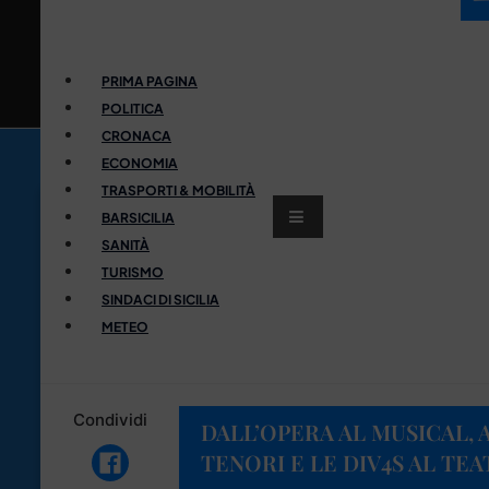
PRIMA PAGINA
POLITICA
CRONACA
ECONOMIA
TRASPORTI & MOBILITÀ
BARSICILIA
SANITÀ
TURISMO
SINDACI DI SICILIA
METEO
Condividi
DALL’OPERA AL MUSICAL, A
TENORI E LE DIV4S AL TE