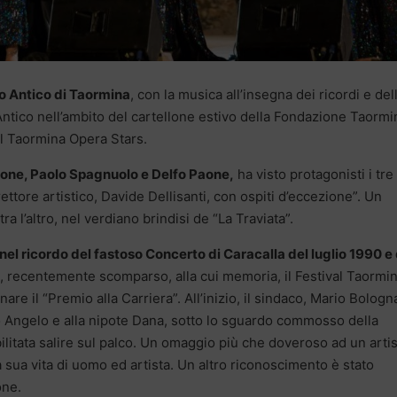
o Antico di Taormina
, con la musica all’insegna dei ricordi e del
 Antico nell’ambito del cartellone estivo della Fondazione Taormi
val Taormina Opera Stars.
ssone, Paolo Spagnuolo e Delfo Paone,
ha visto protagonisti i tre
ettore artistico, Davide Dellisanti, con ospiti d’eccezione”. Un
a l’altro, nel verdiano brindisi de “La Traviata”.
el ricordo del fastoso Concerto di Caracalla del luglio 1990 e 
, recentemente scomparso, alla cui memoria, il Festival Taormi
e il “Premio alla Carriera”. All’inizio, il sindaco, Mario Bologna
io Angelo e alla nipote Dana, sotto lo sguardo commosso della
litata salire sul palco. Un omaggio più che doveroso ad un artis
 sua vita di uomo ed artista. Un altro riconoscimento è stato
one.