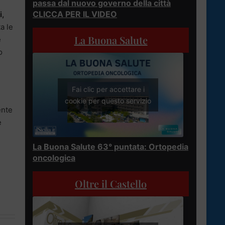
passa dal nuovo governo della città
CLICCA PER IL VIDEO
i,
a le
La Buona Salute
e
o
Fai clic per accettare i
cookie per questo servizio
ente
e
La Buona Salute 63° puntata: Ortopedia
oncologica
Oltre il Castello