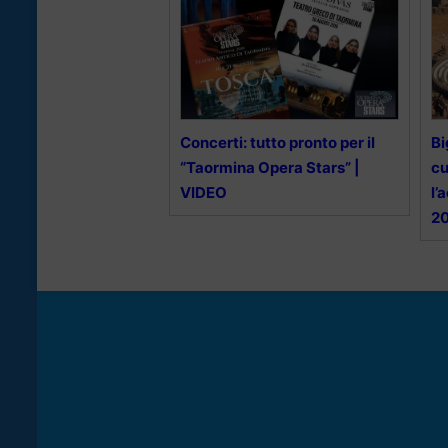
Concerti: tutto pronto per il
Bi
“Taormina Opera Stars” |
cu
VIDEO
l’
2