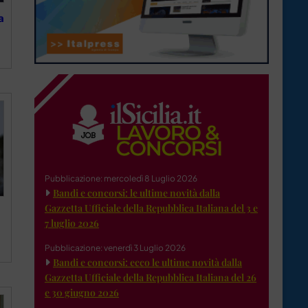
a
Pubblicazione: mercoledì 8 Luglio 2026
Bandi e concorsi: le ultime novità dalla
Gazzetta Ufficiale della Repubblica Italiana del 3 e
7 luglio 2026
Pubblicazione: venerdì 3 Luglio 2026
Bandi e concorsi: ecco le ultime novità dalla
Gazzetta Ufficiale della Repubblica Italiana del 26
e 30 giugno 2026