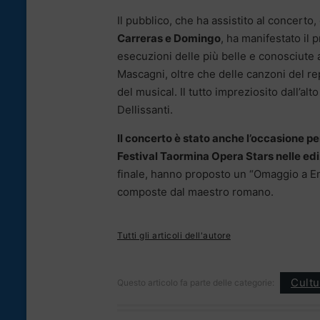
Il pubblico, che ha assistito al concerto
Carreras e Domingo
, ha manifestato il
esecuzioni delle più belle e conosciute a
Mascagni, oltre che delle canzoni del re
del musical. Il tutto impreziosito dall’al
Dellissanti.
Il concerto è stato anche l’occasione pe
Festival Taormina Opera Stars nelle edi
finale, hanno proposto un “Omaggio a Enn
composte dal maestro romano.
Tutti gli articoli dell'autore
Cultu
Questo articolo fa parte delle categorie: