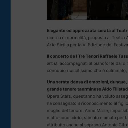
Elegante ed apprezzata serata al Teatr
ricerca di normalità, proposta al Teatro
Arte Sicilia per la VI Edizione del Festi
Il concerto de I Tre Tenori Raffaele Ta
artisti accompagnati al pianoforte dal dir
connubio riuscitissimo che è culminato, tr
Una serata densa di emozioni, dunque, n
grande tenore taorminese Aldo Filistad
Opera Stars, quest’anno ha voluto assegnar
ha consegnato il riconoscimento al figl
moglie del tenore, Anne Marie, impossibi
molto conosciuto, stimato e amato per la
attribuito anche al soprano Antonia Cifr