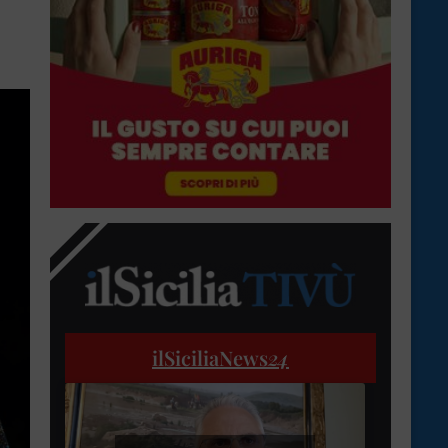
ilSiciliaNews
24