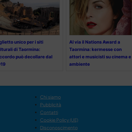
glietto unico per i siti
Al via il Nations Award a
lturali di Taormina:
Taormina: kermesse con
accordo può decollare dal
attori e musicisti su cinema e
019
ambiente
Chi siamo
Pubblicità
Contatti
Cookie Policy (UE)
Disconoscimento