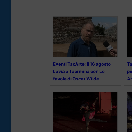
Eventi TaoArte: il 16 agosto
Ta
Lavia a Taormina con Le
pe
favole di Oscar Wilde
An