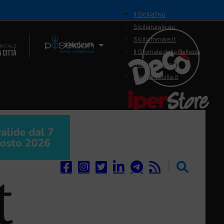
il SiciliaTivù
Siciliarurale.eu
Siciliammare.it
Il Network
Il Giornale della Bellezza
Siciliamedica.it
Sanitainsicilia.it