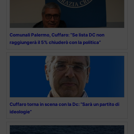
Comunali Palermo, Cuffaro: “Se lista DC non
raggiungerà il 5% chiuderò con la politica”
Cuffaro torna in scena con la Dc: “Sarà un partito di
ideologie”