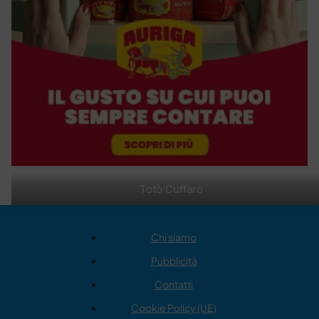
Totò Cuffaro
Chi siamo
Pubblicità
Contatti
Cookie Policy (UE)