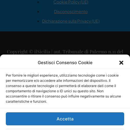
Cookie Policy (UE)
Disconoscimento
Dichiarazione sulla Privacy (UE)
Copyright © ilSicilia | aut. Tribunale di Palermo n.11 del
29/09/2015
Gestisci Consenso Cookie
Editore: Mercurio Comunicazione Soc. Coop. A.R.L.
Per fornire le migliori esperienze, utilizziamo tecnologie come i cookie
per memorizzare e/o accedere alle informazioni del dispositivo. Il
Direttore Editoriale: Maurizio Scaglione
consenso a queste tecnologie ci permetterà di elaborare dati come il
comportamento di navigazione o ID unici su questo sito. Non
Direttore Responsabile: Maria Calabrese
acconsentire o ritirare il consenso può influire negativamente su alcune
caratteristiche e funzioni.
p.zza Sant’Oliva, 9 – 90141 – Palermo – 091335557
P.IVA: 06334930820
Accetta
Mercurio Comunicazione Società Cooperativa a r.l. è