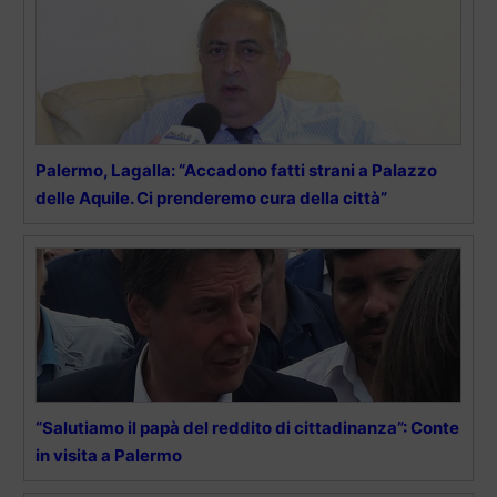
Palermo, Lagalla: “Accadono fatti strani a Palazzo
delle Aquile. Ci prenderemo cura della città”
“Salutiamo il papà del reddito di cittadinanza”: Conte
in visita a Palermo