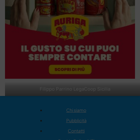
Filippo Parrino LegaCoop Sicilia
Chi siamo
Pubblicità
Contatti