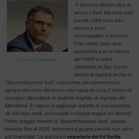
“Il Governo Meloni dice di
amare il Sud. Ma sono solo
parole. I fatti sono ben
diversi e sono
incontestabili: il ministro
Fitto infatti, dopo aver
accentrato a se le risorse
del PNRR e avere
Anthony Barbagallo
cancellato le Zes, ora ha
deciso di tagliare anche la
“decontribuzione Sud”, una norma che consentiva lo
sgravio del costo del lavoro che riguarda circa 3 milioni di
lavoratori dipendenti di qualche migliaio di imprese del
Meridione. E l danno si aggiunge la beffa di una mancetta
da 100 euro lordi, annunciata in pompa magna col decreto
Primo maggio mentre la “decontribuzione Sud”, seppur
prevista fino al 2029, terminerà a giugno perché non verrà
più finanziata
”. Lo dichiara il
segretario del Pd Sicilia,