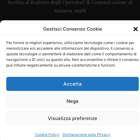
iscritta al Registro degli Operatori di Comunicazione al
numero 26988
Sito gestito da
La Digitale srl
–
info@ladigitale.it
Gestisci Consenso Cookie
Per fornire le migliori esperienze, utilizziamo tecnologie come i cookie per
memorizzare e/o accedere alle informazioni del dispositivo. Il consenso a
queste tecnologie ci permetterà di elaborare dati come il comportamento di
navigazione o ID unici su questo sito. Non acconsentire o ritirare il consenso
può influire negativamente su alcune caratteristiche e funzioni.
Accetta
Nega
Visualizza preferenze
Cookie Policy
Dichiarazione sulla Privacy