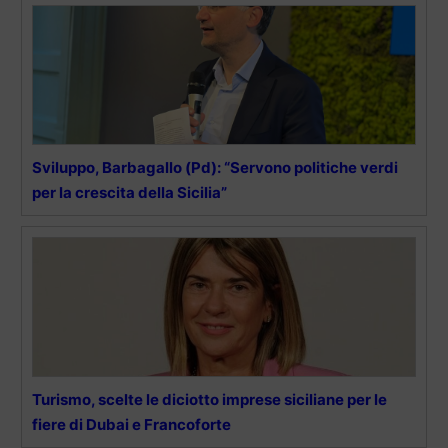
Sviluppo, Barbagallo (Pd): “Servono politiche verdi
per la crescita della Sicilia”
Turismo, scelte le diciotto imprese siciliane per le
fiere di Dubai e Francoforte