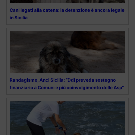
Cani legati alla catena: la detenzione è ancora legale
in Sicilia
Randagismo, Anci Sicilia: “Ddl preveda sostegno
finanziario a Comuni e più coinvolgimento delle Asp”