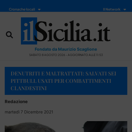
Cronache locali
Il Network
Fondato da Maurizio Scaglione
SABATO 8 AGOSTO 2026 - AGGIORNATO ALLE 11:53
DENUTRITI E MALTRATTATI: SALVATI SEI
PITTBULL USATI PER COMBATTIMENTI
CLANDESTINI
Redazione
martedì 7 Dicembre 2021