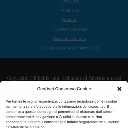
Chi siamo
Pubblicità
Contatti
Cookie Policy (UE)
Disconoscimento
Dichiarazione sulla Privacy (UE)
Copyright © ilSicilia | aut. Tribunale di Palermo n.11 del
29/09/2015
Gestisci Consenso Cookie
Editore: Mercurio Comunicazione Soc. Coop. A.R.L.
Per fornire le migliori esperienze, utilizziamo tecnologie come i cookie
per memorizzare e/o accedere alle informazioni del dispositivo. Il
Direttore Editoriale: Maurizio Scaglione
consenso a queste tecnologie ci permetterà di elaborare dati come il
comportamento di navigazione o ID unici su questo sito. Non
Direttore Responsabile: Maria Calabrese
acconsentire o ritirare il consenso può influire negativamente su alcune
caratteristiche e funzioni.