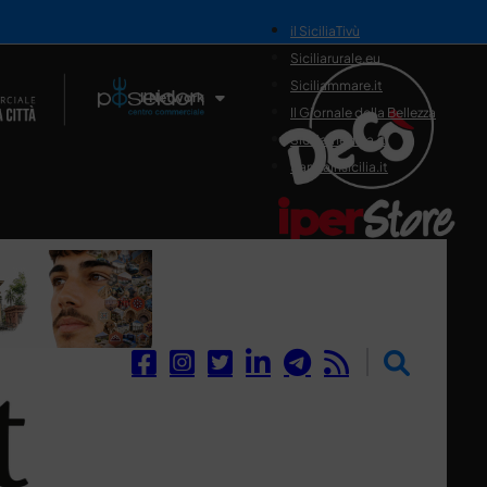
il SiciliaTivù
Siciliarurale.eu
Siciliammare.it
Il Network
Il Giornale della Bellezza
Siciliamedica.it
Sanitainsicilia.it