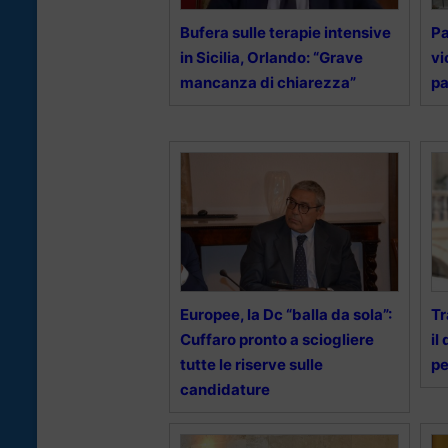
Bufera sulle terapie intensive
Pa
in Sicilia, Orlando: “Grave
vi
mancanza di chiarezza”
pa
Europee, la Dc “balla da sola”:
Tr
Cuffaro pronto a sciogliere
il
tutte le riserve sulle
pe
candidature