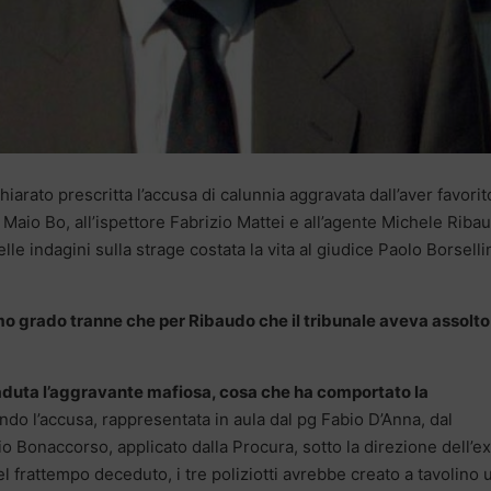
hiarato prescritta l’accusa di calunnia aggravata dall’aver favorit
a Maio Bo, all’ispettore Fabrizio Mattei e all’agente Michele Riba
elle indagini sulla strage costata la vita al giudice Paolo Borselli
mo grado tranne che per Ribaudo che il tribunale aveva assolto
aduta l’aggravante mafiosa, cosa che ha comportato la
ndo l’accusa, rappresentata in aula dal pg Fabio D’Anna, dal
 Bonaccorso, applicato dalla Procura, sotto la direzione dell’ex
l frattempo deceduto, i tre poliziotti avrebbe creato a tavolino 