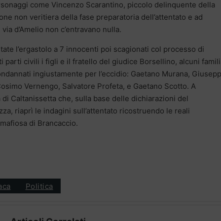
personaggi come Vincenzo Scarantino, piccolo delinquente della
ne non veritiera della fase preparatoria dell’attentato e ad
via d’Amelio non c’entravano nulla.
ostate l’ergastolo a 7 innocenti poi scagionati col processo di
arti civili i figli e il fratello del giudice Borsellino, alcuni famili
 condannati ingiustamente per l’eccidio: Gaetano Murana, Giusepp
Cosimo Vernengo, Salvatore Profeta, e Gaetano Scotto. A
di Caltanissetta che, sulla base delle dichiarazioni del
a, riaprì le indagini sull’attentato ricostruendo le reali
a mafiosa di Brancaccio.
aca
Politica