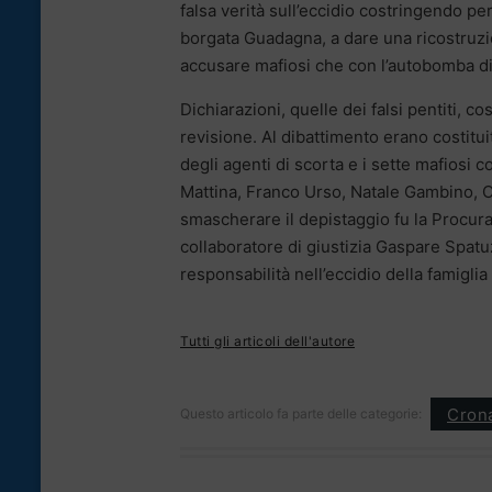
falsa verità sull’eccidio costringendo 
borgata Guadagna, a dare una ricostruzio
accusare mafiosi che con l’autobomba di 
Dichiarazioni, quelle dei falsi pentiti, c
revisione. Al dibattimento erano costituiti p
degli agenti di scorta e i sette mafiosi
Mattina, Franco Urso, Natale Gambino, 
smascherare il depistaggio fu la Procura 
collaboratore di giustizia Gaspare Spatuzz
responsabilità nell’eccidio della famigli
Tutti gli articoli dell'autore
Cron
Questo articolo fa parte delle categorie: