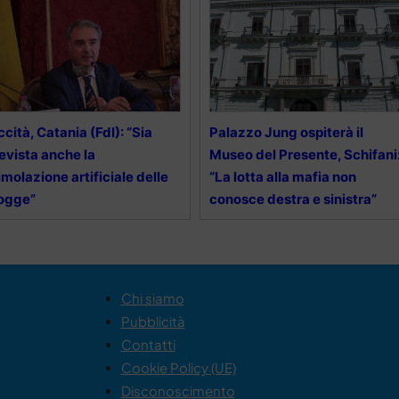
ccità, Catania (FdI): “Sia
Palazzo Jung ospiterà il
evista anche la
Museo del Presente, Schifani
imolazione artificiale delle
“La lotta alla mafia non
ogge”
conosce destra e sinistra”
Chi siamo
Pubblicità
Contatti
Cookie Policy (UE)
Disconoscimento