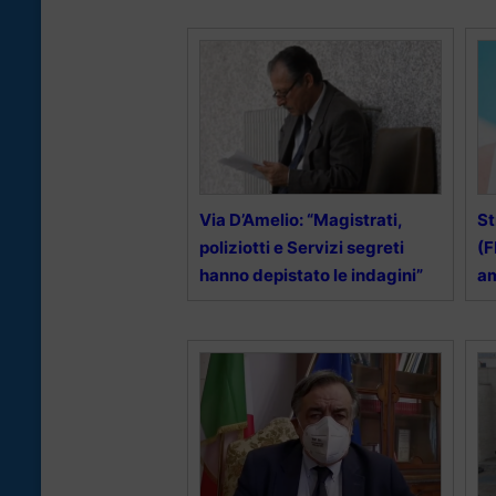
Via D’Amelio: “Magistrati,
St
poliziotti e Servizi segreti
(F
hanno depistato le indagini”
a