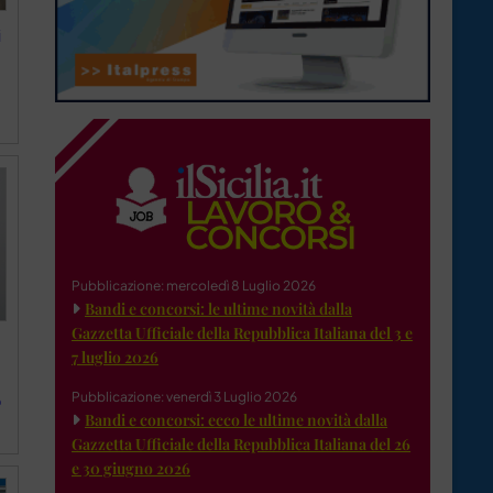
i
Pubblicazione: mercoledì 8 Luglio 2026
Bandi e concorsi: le ultime novità dalla
Gazzetta Ufficiale della Repubblica Italiana del 3 e
7 luglio 2026
Pubblicazione: venerdì 3 Luglio 2026
o
Bandi e concorsi: ecco le ultime novità dalla
Gazzetta Ufficiale della Repubblica Italiana del 26
e 30 giugno 2026