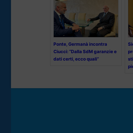
Ponte, Germanà incontra
Si
Ciucci: “Dalla SdM garanzie e
pr
dati certi, ecco quali”
st
pi