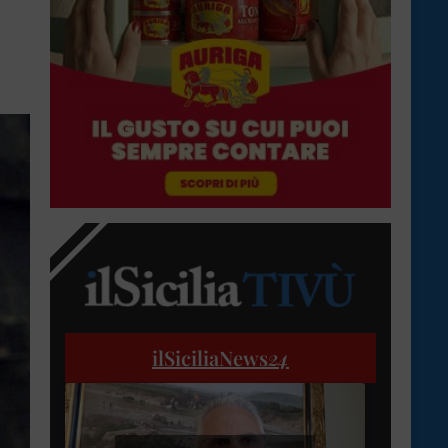
ilSiciliaNews
24